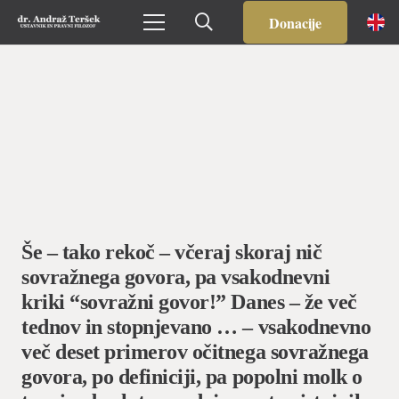
Donacije
Še – tako rekoč – včeraj skoraj nič
sovražnega govora, pa vsakodnevni
kriki “sovražni govor!” Danes – že več
tednov in stopnjevano … – vsakodnevno
več deset primerov očitnega sovražnega
govora, po definiciji, pa popolni molk o