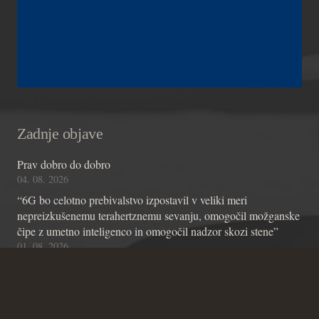
Zadnje objave
Prav dobro do dobro
04. 08. 2026
“6G bo celotno prebivalstvo izpostavil v veliki meri
nepreizkušenemu terahertznemu sevanju, omogočil možganske
čipe z umetno inteligenco in omogočil nadzor skozi stene”
01. 08. 2026
Kot napovedano!
01. 08. 2026