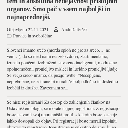
tem in absolutna nedejavnost pristojnih
organov. Smo pač v vsem najboljši in
najnaprednejši.
Objavljeno
22.11.2021
Andraž Teršek
Pravice in svoboščine
Slovenci imamo srečo (morda sploh ne gre za srečo…, ne
vem…), da so med nami res zelo zdravi, zlasti mentalno,
izrazito poučeni, izobraženi, suvereno inteligentni, modrostno
opolnomočeni, pronicljivo misleči in lucidno pronicljivi ljudje.
Še večjo srečo imamo, da pišejo twitte. “Necepljene,
neprebolene, netestirane bi morali še bolj odločno in dosledno
izobčiti iz družbe. Zavzemam se...
Še niste registrirani? Za dostop do zaklenjenih člankov na
Ustavniškem blogu, se morate najprej registrirati. Z registracijo
boste ustvarili svoj uporabniški profil, s katerim boste kasneje
lahko dostopali do objav. Pri registraciji boste morali izpolniti
obrazec za registracijo. Registracija je enkratno dejanje, ki ga