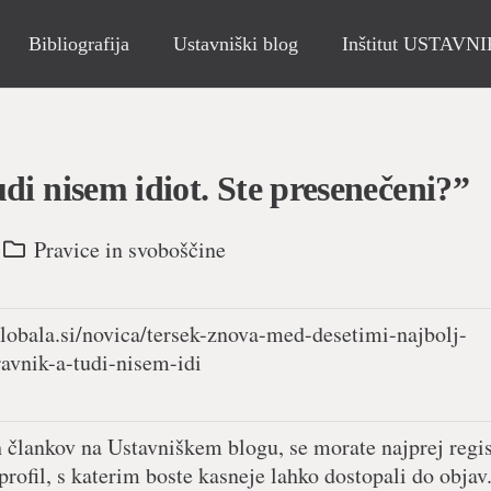
Bibliografija
Ustavniški blog
Inštitut USTAVN
di nisem idiot. Ste presenečeni?”
Pravice in svoboščine
lobala.si/novica/tersek-znova-med-desetimi-najbolj-
avnik-a-tudi-nisem-idi
h člankov na Ustavniškem blogu, se morate najprej regist
 profil, s katerim boste kasneje lahko dostopali do objav.