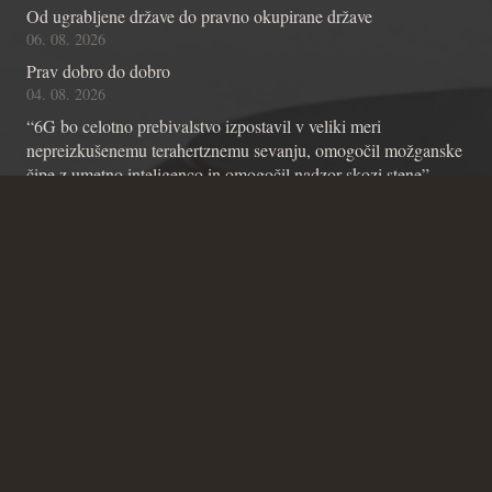
Od ugrabljene države do pravno okupirane države
06. 08. 2026
Prav dobro do dobro
04. 08. 2026
“6G bo celotno prebivalstvo izpostavil v veliki meri
nepreizkušenemu terahertznemu sevanju, omogočil možganske
čipe z umetno inteligenco in omogočil nadzor skozi stene”
01. 08. 2026
Kontakt
Andraž Teršek
Članstvo v inštitutu
Vsebinske zadeve Inštituta
Zadeve glede Ustavniškega bloga
SICRIS