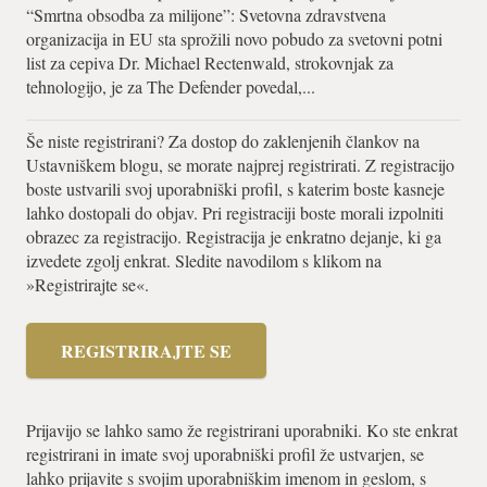
“Smrtna obsodba za milijone”: Svetovna zdravstvena
organizacija in EU sta sprožili novo pobudo za svetovni potni
list za cepiva Dr. Michael Rectenwald, strokovnjak za
tehnologijo, je za The Defender povedal,...
Še niste registrirani? Za dostop do zaklenjenih člankov na
Ustavniškem blogu, se morate najprej registrirati. Z registracijo
boste ustvarili svoj uporabniški profil, s katerim boste kasneje
lahko dostopali do objav. Pri registraciji boste morali izpolniti
obrazec za registracijo. Registracija je enkratno dejanje, ki ga
izvedete zgolj enkrat. Sledite navodilom s klikom na
»Registrirajte se«.
REGISTRIRAJTE SE
Prijavijo se lahko samo že registrirani uporabniki. Ko ste enkrat
registrirani in imate svoj uporabniški profil že ustvarjen, se
lahko prijavite s svojim uporabniškim imenom in geslom, s