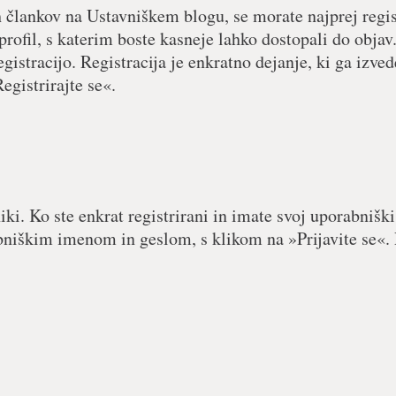
h člankov na Ustavniškem blogu, se morate najprej regist
 profil, s katerim boste kasneje lahko dostopali do objav.
egistracijo. Registracija je enkratno dejanje, ki ga izved
egistrirajte se«.
iki. Ko ste enkrat registrirani in imate svoj uporabniški
abniškim imenom in geslom, s klikom na »Prijavite se«. 