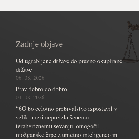
Zadnje objave
Od ugrabljene države do pravno okupirane
države
06. 08. 2026
Prav dobro do dobro
04. 08. 2026
“6G bo celotno prebivalstvo izpostavil v
veliki meri nepreizkušenemu
terahertznemu sevanju, omogočil
možganske čipe z umetno inteligenco in