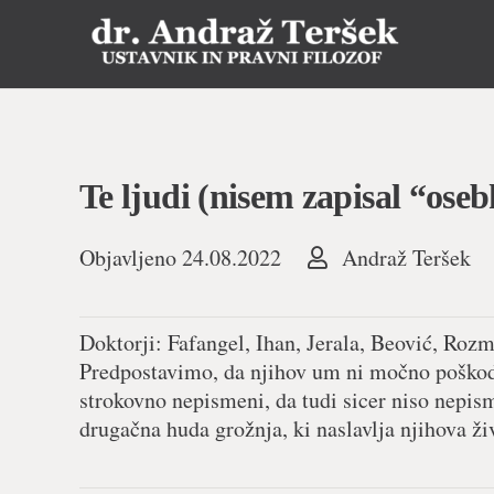
Te ljudi (nisem zapisal “ose
Objavljeno
24.08.2022
Andraž Teršek
Doktorji: Fafangel, Ihan, Jerala, Beović, Roz
Predpostavimo, da njihov um ni močno poškodo
strokovno nepismeni, da tudi sicer niso nepisme
drugačna huda grožnja, ki naslavlja njihova živl