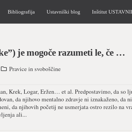
Bibliografija
Ustavniški blog
Inštitut USTAVN
bke”) je mogoče razumeti le, če …
Pravice in svoboščine
man, Krek, Logar, Eržen… et al. Predpostavimo, da so lj
van, da njihovo mentalno zdravje ni iznakaženo, da n
ni, da njihovih početij ne usmerjata ostro rezilo na vra
jenja ali...