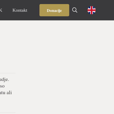
Donacije
IK
Kontakt
udje.
iso
tu ali