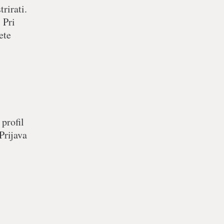
rirati.
 Pri
ete
 profil
Prijava