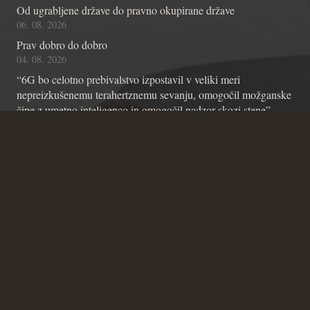
Od ugrabljene države do pravno okupirane države
06. 08. 2026
Prav dobro do dobro
04. 08. 2026
“6G bo celotno prebivalstvo izpostavil v veliki meri
nepreizkušenemu terahertznemu sevanju, omogočil možganske
čipe z umetno inteligenco in omogočil nadzor skozi stene”
01. 08. 2026
Kontakt
Andraž Teršek
Članstvo v inštitutu
Vsebinske zadeve Inštituta
Zadeve glede Ustavniškega bloga
SICRIS