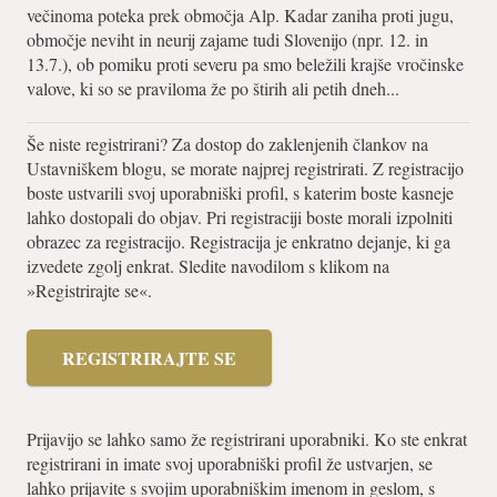
večinoma poteka prek območja Alp. Kadar zaniha proti jugu,
območje neviht in neurij zajame tudi Slovenijo (npr. 12. in
13.7.), ob pomiku proti severu pa smo beležili krajše vročinske
valove, ki so se praviloma že po štirih ali petih dneh...
Še niste registrirani? Za dostop do zaklenjenih člankov na
Ustavniškem blogu, se morate najprej registrirati. Z registracijo
boste ustvarili svoj uporabniški profil, s katerim boste kasneje
lahko dostopali do objav. Pri registraciji boste morali izpolniti
obrazec za registracijo. Registracija je enkratno dejanje, ki ga
izvedete zgolj enkrat. Sledite navodilom s klikom na
»Registrirajte se«.
REGISTRIRAJTE SE
Prijavijo se lahko samo že registrirani uporabniki. Ko ste enkrat
registrirani in imate svoj uporabniški profil že ustvarjen, se
lahko prijavite s svojim uporabniškim imenom in geslom, s