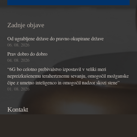
Zadnje objave
Od ugrabljene države do pravno okupirane države
06. 08. 2026
Prav dobro do dobro
04. 08. 2026
“6G bo celotno prebivalstvo izpostavil v veliki meri
nepreizkušenemu terahertznemu sevanju, omogočil možganske
čipe z umetno inteligenco in omogočil nadzor skozi stene”
01. 08. 2026
Kontakt
Andraž Teršek
Članstvo v inštitutu