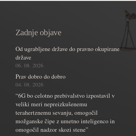
Zadnje objave
Od ugrabljene države do pravno okupirane
države
06. 08. 2026
Prav dobro do dobro
04. 08. 2026
“6G bo celotno prebivalstvo izpostavil v
veliki meri nepreizkušenemu
terahertznemu sevanju, omogočil
možganske čipe z umetno inteligenco in
omogočil nadzor skozi stene”