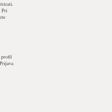
rirati.
 Pri
ete
 profil
Prijava