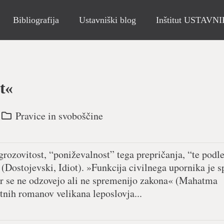
Bibliografija
Ustavniški blog
Inštitut USTAVN
ot«
Pravice in svoboščine
rozovitost, “poniževalnost” tega prepričanja, “te podl
 (Dostojevski, Idiot). »Funkcija civilnega upornika je s
er se ne odzovejo ali ne spremenijo zakona« (Mahatma
tnih romanov velikana leposlovja...