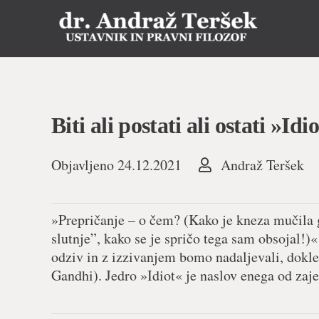
Biti ali postati ali ostati »Idi
Objavljeno
24.12.2021
Andraž Teršek
»Prepričanje – o čem? (Kako je kneza mučila g
slutnje”, kako se je spričo tega sam obsojal!)«
odziv in z izzivanjem bomo nadaljevali, dokl
Gandhi). Jedro »Idiot« je naslov enega od zaje