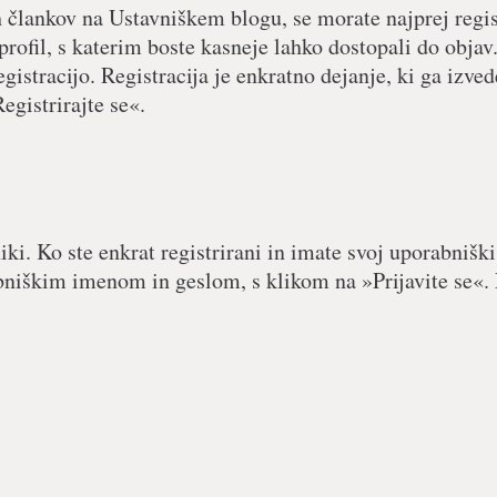
h člankov na Ustavniškem blogu, se morate najprej regist
 profil, s katerim boste kasneje lahko dostopali do objav.
egistracijo. Registracija je enkratno dejanje, ki ga izved
egistrirajte se«.
iki. Ko ste enkrat registrirani in imate svoj uporabniški
abniškim imenom in geslom, s klikom na »Prijavite se«. 