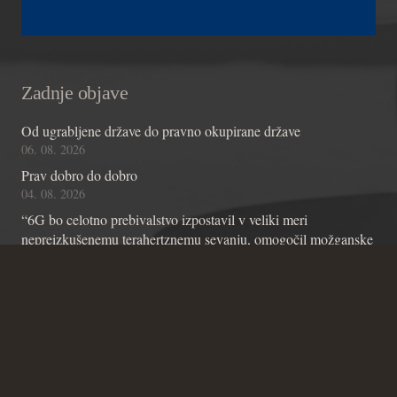
Zadnje objave
Od ugrabljene države do pravno okupirane države
06. 08. 2026
Prav dobro do dobro
04. 08. 2026
“6G bo celotno prebivalstvo izpostavil v veliki meri
nepreizkušenemu terahertznemu sevanju, omogočil možganske
čipe z umetno inteligenco in omogočil nadzor skozi stene”
01. 08. 2026
Kontakt
Andraž Teršek
Članstvo v inštitutu