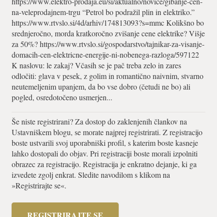
https://www.elektro-prodaja.eu/si/aktualno/novice/gibanje-cen-
na-veleprodajnem-trgu “Petrol bo podražil plin in elektriko.”
https://www.rtvslo.si/4d/arhiv/174813093?s=mmc Kolikšno bo
srednjeročno, morda kratkoročno zvišanje cene elektrike? Višje
za 50%? https://www.rtvslo.si/gospodarstvo/tajnikar-za-visanje-
domacih-cen-elektricne-energije-ni-nobenega-razloga/597122
K naslovu: le zakaj? Včasih se je pač treba zelo in zares
odločiti: glava v pesek, z golim in romantično naivnim, stvarno
neutemeljenim upanjem, da bo vse dobro (četudi ne bo) ali
pogled, osredotočeno usmerjen...
Še niste registrirani? Za dostop do zaklenjenih člankov na
Ustavniškem blogu, se morate najprej registrirati. Z registracijo
boste ustvarili svoj uporabniški profil, s katerim boste kasneje
lahko dostopali do objav. Pri registraciji boste morali izpolniti
obrazec za registracijo. Registracija je enkratno dejanje, ki ga
izvedete zgolj enkrat. Sledite navodilom s klikom na
»Registrirajte se«.
REGISTRIRAJTE SE