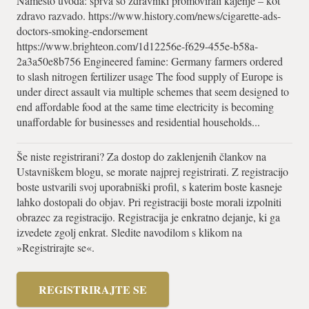
Namesto uvoda: sprva so zdravniki promovirali kajenje – kot
zdravo razvado. https://www.history.com/news/cigarette-ads-
doctors-smoking-endorsement
https://www.brighteon.com/1d12256e-f629-455e-b58a-
2a3a50e8b756 Engineered famine: Germany farmers ordered
to slash nitrogen fertilizer usage The food supply of Europe is
under direct assault via multiple schemes that seem designed to
end affordable food at the same time electricity is becoming
unaffordable for businesses and residential households...
Še niste registrirani? Za dostop do zaklenjenih člankov na
Ustavniškem blogu, se morate najprej registrirati. Z registracijo
boste ustvarili svoj uporabniški profil, s katerim boste kasneje
lahko dostopali do objav. Pri registraciji boste morali izpolniti
obrazec za registracijo. Registracija je enkratno dejanje, ki ga
izvedete zgolj enkrat. Sledite navodilom s klikom na
»Registrirajte se«.
REGISTRIRAJTE SE