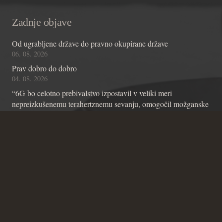
Zadnje objave
Od ugrabljene države do pravno okupirane države
06. 08. 2026
Prav dobro do dobro
04. 08. 2026
“6G bo celotno prebivalstvo izpostavil v veliki meri
nepreizkušenemu terahertznemu sevanju, omogočil možganske
čipe z umetno inteligenco in omogočil nadzor skozi stene”
01. 08. 2026
Kontakt
Andraž Teršek
Članstvo v inštitutu
Vsebinske zadeve Inštituta