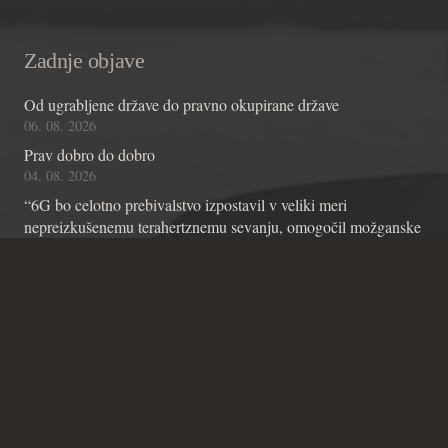
Zadnje objave
Od ugrabljene države do pravno okupirane države
06. 08. 2026
Prav dobro do dobro
04. 08. 2026
“6G bo celotno prebivalstvo izpostavil v veliki meri
nepreizkušenemu terahertznemu sevanju, omogočil možganske
čipe z umetno inteligenco in omogočil nadzor skozi stene”
01. 08. 2026
Kontakt
Andraž Teršek
Članstvo v inštitutu
Vsebinske zadeve Inštituta