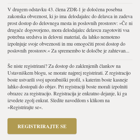
V drugem odstavku 43. člena ZDR-1 je določena posebna
zakonska obveznost, ki jo ima delodajalec do delavca in zadeva
prost dostop do delovnega mesta in poslovnih prostorov: »Če ni
drugače dogovorjeno, mora delodajalec delavcu zagotoviti vsa
potrebna sredstva in delovni material, da lahko nemoteno
izpolnjuje svoje obveznosti in mu omogočiti prost dostop do
poslovnih prostorov.« Za spremembo te določbe je zahtevan...
Še niste registrirani? Za dostop do zaklenjenih člankov na
Ustavniškem blogu, se morate najprej registrirati. Z registracijo
boste ustvarili svoj uporabniški profil, s katerim boste kasneje
lahko dostopali do objav. Pri registraciji boste morali izpolniti
obrazec za registracijo. Registracija je enkratno dejanje, ki ga
izvedete zgolj enkrat. Sledite navodilom s klikom na
»Registrirajte se«.
REGISTRIRAJTE SE