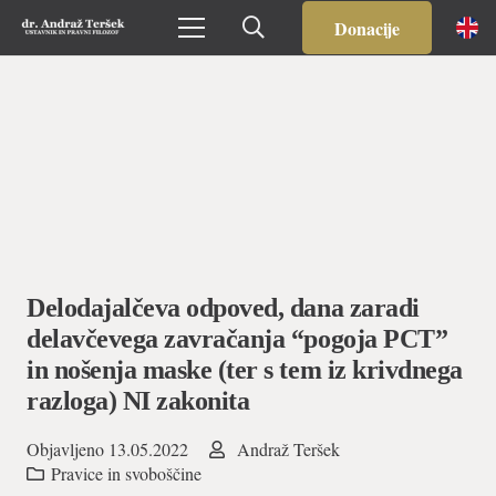
Donacije
Delodajalčeva odpoved, dana zaradi
delavčevega zavračanja “pogoja PCT”
in nošenja maske (ter s tem iz krivdnega
razloga) NI zakonita
Objavljeno
13.05.2022
Andraž Teršek
Pravice in svoboščine