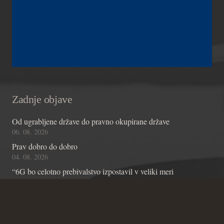
Zadnje objave
Od ugrabljene države do pravno okupirane države
06. 08. 2026
Prav dobro do dobro
04. 08. 2026
“6G bo celotno prebivalstvo izpostavil v veliki meri
nepreizkušenemu terahertznemu sevanju, omogočil možganske
čipe z umetno inteligenco in omogočil nadzor skozi stene”
01. 08. 2026