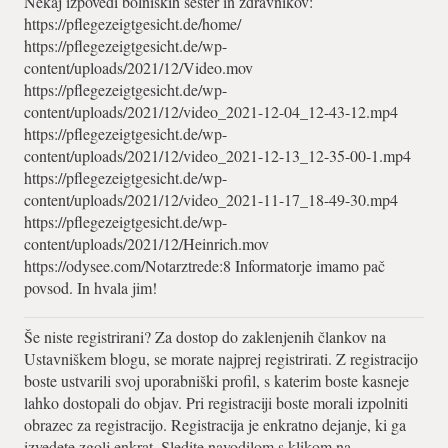
Nekaj izpovedi bolniških sester in zdravnikov:
https://pflegezeigtgesicht.de/home/
https://pflegezeigtgesicht.de/wp-
content/uploads/2021/12/Video.mov
https://pflegezeigtgesicht.de/wp-
content/uploads/2021/12/video_2021-12-04_12-43-12.mp4
https://pflegezeigtgesicht.de/wp-
content/uploads/2021/12/video_2021-12-13_12-35-00-1.mp4
https://pflegezeigtgesicht.de/wp-
content/uploads/2021/12/video_2021-11-17_18-49-30.mp4
https://pflegezeigtgesicht.de/wp-
content/uploads/2021/12/Heinrich.mov
https://odysee.com/Notarztrede:8 Informatorje imamo pač
povsod. In hvala jim!
Še niste registrirani? Za dostop do zaklenjenih člankov na
Ustavniškem blogu, se morate najprej registrirati. Z registracijo
boste ustvarili svoj uporabniški profil, s katerim boste kasneje
lahko dostopali do objav. Pri registraciji boste morali izpolniti
obrazec za registracijo. Registracija je enkratno dejanje, ki ga
izvedete zgolj enkrat. Sledite navodilom s klikom na