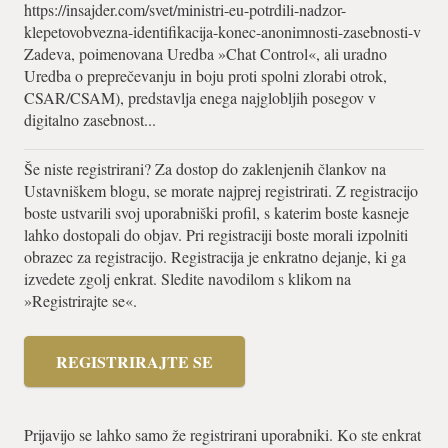
https://insajder.com/svet/ministri-eu-potrdili-nadzor-
klepetovobvezna-identifikacija-konec-anonimnosti-zasebnosti-v
Zadeva, poimenovana Uredba »Chat Control«, ali uradno
Uredba o preprečevanju in boju proti spolni zlorabi otrok,
CSAR/CSAM), predstavlja enega najglobljih posegov v
digitalno zasebnost...
Še niste registrirani? Za dostop do zaklenjenih člankov na
Ustavniškem blogu, se morate najprej registrirati. Z registracijo
boste ustvarili svoj uporabniški profil, s katerim boste kasneje
lahko dostopali do objav. Pri registraciji boste morali izpolniti
obrazec za registracijo. Registracija je enkratno dejanje, ki ga
izvedete zgolj enkrat. Sledite navodilom s klikom na
»Registrirajte se«.
REGISTRIRAJTE SE
Prijavijo se lahko samo že registrirani uporabniki. Ko ste enkrat