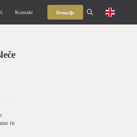
Donacije
IK
Kontakt
leče
h
ane in
.