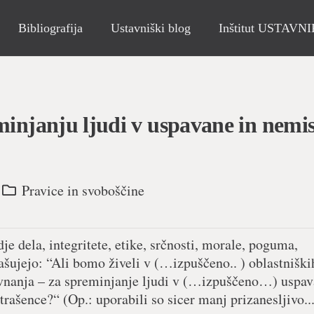
Bibliografija
Ustavniški blog
Inštitut USTAVN
minjanju ljudi v uspavane in nemis
Pravice in svoboščine
je dela, integritete, etike, srčnosti, morale, poguma,
ašujejo: “Ali bomo živeli v (…izpuščeno.. ) oblastniški
avnanja – za spreminjanje ljudi v (…izpuščeno…) uspav
ašence?“ (Op.: uporabili so sicer manj prizanesljivo..