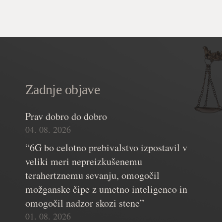
Zadnje objave
Prav dobro do dobro
04. 08. 2026
“6G bo celotno prebivalstvo izpostavil v
veliki meri nepreizkušenemu
terahertznemu sevanju, omogočil
možganske čipe z umetno inteligenco in
omogočil nadzor skozi stene”
01. 08. 2026