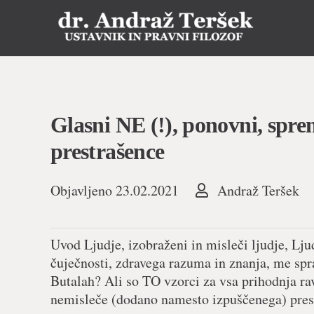
Glasni NE (!), ponovni, spre
prestrašence
Objavljeno
23.02.2021
Andraž Teršek
Uvod Ljudje, izobraženi in misleči ljudje, Ljud
čuječnosti, zdravega razuma in znanja, me spr
Butalah? Ali so TO vzorci za vsa prihodnja r
nemisleče (dodano namesto izpuščenega) prestr