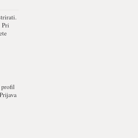
rirati.
 Pri
ete
 profil
Prijava