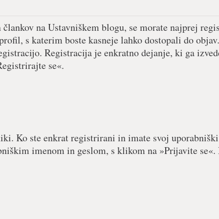
h člankov na Ustavniškem blogu, se morate najprej regist
 profil, s katerim boste kasneje lahko dostopali do objav.
egistracijo. Registracija je enkratno dejanje, ki ga izved
egistrirajte se«.
iki. Ko ste enkrat registrirani in imate svoj uporabniški
abniškim imenom in geslom, s klikom na »Prijavite se«. 