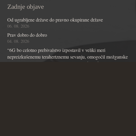
Zadnje objave
Od ugrabljene države do pravno okupirane države
06. 08. 2026
Prav dobro do dobro
04. 08. 2026
“6G bo celotno prebivalstvo izpostavil v veliki meri
nepreizkušenemu terahertznemu sevanju, omogočil možganske
čipe z umetno inteligenco in omogočil nadzor skozi stene”
01. 08. 2026
Kontakt
Andraž Teršek
Članstvo v inštitutu
Vsebinske zadeve Inštituta
Zadeve glede Ustavniškega bloga