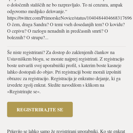
o določenih stališčih ne bo razpravljalo. To ni cenzura, ampak
odgovorno medijsko delovanje.“
https://twitter.com/PrimorskeNovice/status/1040484404668317696
O čem, draga Sandra? O temi vseh dosedanjih tem? O kovidu?
O cepivu? O razlogu nenadnih in predčasnih smrti? O
boleznih? O strupu?...
Še niste registrirani? Za dostop do zaklenjenih člankov na
Ustavniškem blogu, se morate najprej registrirati. Z registracijo
boste ustvarili svoj uporabniški profil, s katerim boste kasneje
lahko dostopali do objav. Pri registraciji boste morali izpolniti
obrazec za registracijo. Registracija je enkratno dejanje, ki ga
izvedete zgolj enkrat. Sledite navodilom s klikom na
»Registrirajte se«.
REGISTRIRAJTE SE
Prijavijo se lahko samo že registrirani uporabniki. Ko ste enkrat