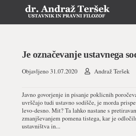
Je označevanje ustavnega sod
Objavljeno
31.07.2020
Andraž Teršek
Javno govorjenje in pisanje poklicnih poročev
uvrščajo tudi ustavno sodišče, je morda prispev
levo-desno. Mit? Ta lahko nastane s pretirava
zmanjševanjem pomena tistega, kar je odloči
ustavništva in...