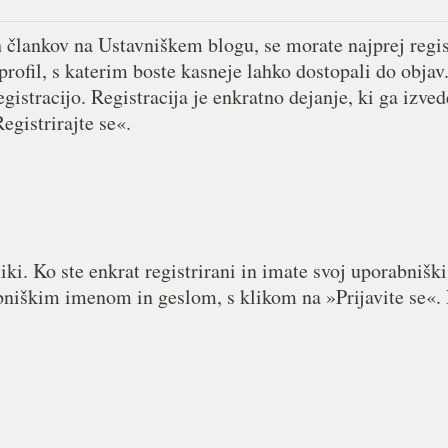
h člankov na Ustavniškem blogu, se morate najprej regist
 profil, s katerim boste kasneje lahko dostopali do objav.
egistracijo. Registracija je enkratno dejanje, ki ga izved
egistrirajte se«.
iki. Ko ste enkrat registrirani in imate svoj uporabniški
abniškim imenom in geslom, s klikom na »Prijavite se«. 