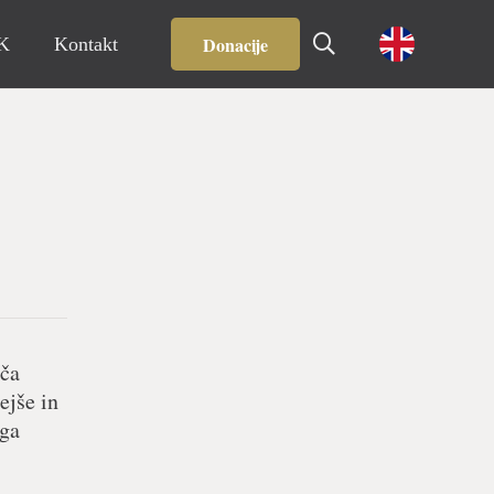
Donacije
IK
Kontakt
šča
ejše in
ega