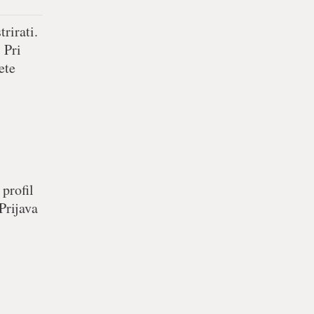
rirati.
 Pri
ete
 profil
Prijava