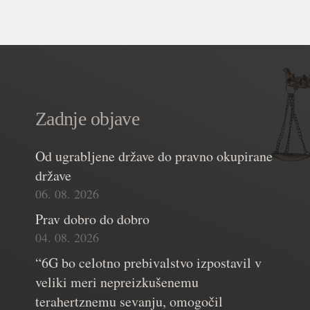
Zadnje objave
Od ugrabljene države do pravno okupirane
države
06. 08. 2026
Prav dobro do dobro
04. 08. 2026
“6G bo celotno prebivalstvo izpostavil v
veliki meri nepreizkušenemu
terahertznemu sevanju, omogočil