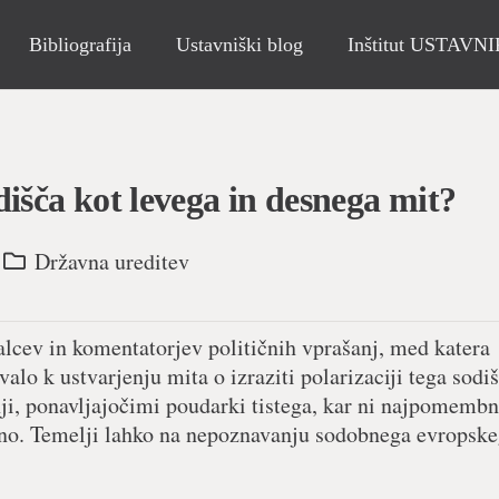
Bibliografija
Ustavniški blog
Inštitut USTAVN
išča kot levega in desnega mit?
Državna ureditev
alcev in komentatorjev političnih vprašanj, med katera
alo k ustvarjenju mita o izraziti polarizaciji tega sodi
nji, ponavljajočimi poudarki tistega, kar ni najpomembn
lno. Temelji lahko na nepoznavanju sodobnega evropsk