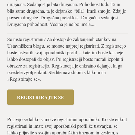
drugačna. Sedanjost je bila drugačna. Prihodnost tudi. Ta ni
bila samo drugačna, ta je dejansko “bila.” Imeli smo jo. Zdaj je
povsem drugače. Drugačna preteklost. Drugačna sedanjost.
Drugačna prihodnost. Večina je ne bo imela....
Še niste registrirani? Za dostop do zaklenjenih člankov na
Ustavniškem blogu, se morate najprej registrirati. Z registracijo
boste ustvarili svoj uporabniški profil, s katerim boste kasneje
lahko dostopali do objav. Pri registraciji boste morali izpolniti
obrazec za registracijo. Registracija je enkratno dejanje, ki ga
izvedete zgolj enkrat. Sledite navodilom s klikom na
»Registrirajte se«.
REGISTRIRAJTE SE
Prijavijo se lahko samo že registrirani uporabniki. Ko ste enkrat
registrirani in imate svoj uporabniški profil že ustvarjen, se
lahko prijavite s svojim uporabniškim imenom in geslom, s