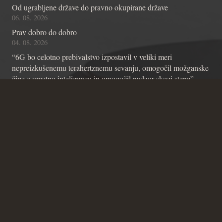
Od ugrabljene države do pravno okupirane države
06. 08. 2026
Prav dobro do dobro
04. 08. 2026
“6G bo celotno prebivalstvo izpostavil v veliki meri
nepreizkušenemu terahertznemu sevanju, omogočil možganske
čipe z umetno inteligenco in omogočil nadzor skozi stene”
01. 08. 2026
Kontakt
Andraž Teršek
Članstvo v inštitutu
Vsebinske zadeve Inštituta
Zadeve glede Ustavniškega bloga
SICRIS