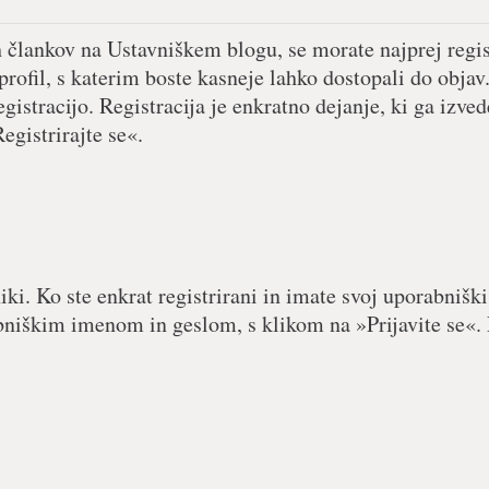
h člankov na Ustavniškem blogu, se morate najprej regist
 profil, s katerim boste kasneje lahko dostopali do objav.
egistracijo. Registracija je enkratno dejanje, ki ga izved
egistrirajte se«.
iki. Ko ste enkrat registrirani in imate svoj uporabniški
abniškim imenom in geslom, s klikom na »Prijavite se«. 