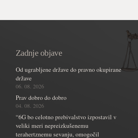
Zadnje objave
Od ugrabljene države do pravno okupirane
države
06. 08. 2026
Prav dobro do dobro
04. 08. 2026
“6G bo celotno prebivalstvo izpostavil v
veliki meri nepreizkušenemu
terahertznemu sevanju, omogočil