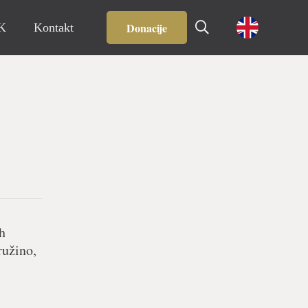
Donacije
IK
Kontakt
h
ružino,