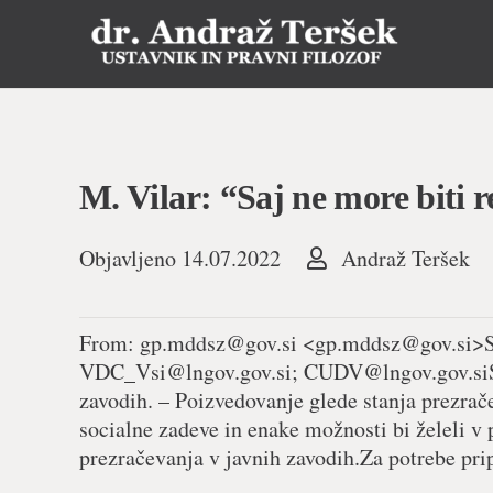
M. Vilar: “Saj ne more biti r
Objavljeno
14.07.2022
Andraž Teršek
From:
gp.mddsz@gov.si
<
gp.mddsz@gov.si
>S
VDC_Vsi@lngov.gov.si
;
CUDV@lngov.gov.siS
zavodih. – Poizvedovanje glede stanja prezrač
socialne zadeve in enake možnosti bi želeli v
prezračevanja v javnih zavodih.Za potrebe prip