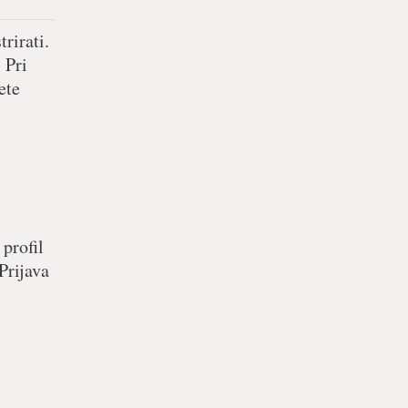
rirati.
 Pri
ete
 profil
Prijava