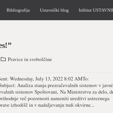
Bibliografija
Ustavniški blog
Inštitut USTAVN
es!”
Pravice in svoboščine
ent: Wednesday, July 13, 2022 8:02 AMTo:
ubject
: Analiza stanja prezračevalnih sistemov v javni
evalnih sistemov Spoštovani, Na Ministrstvu za delo, d
 prihodnje več pozornosti nameniti ureditvi ustreznega
rave izhodišč in v nadaljevanju tudi okvirne...