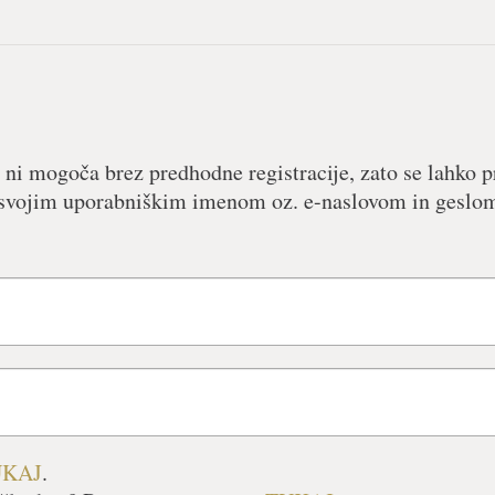
 ni mogoča brez predhodne registracije, zato se lahko pr
 s svojim uporabniškim imenom oz. e-naslovom in geslom
UKAJ
.