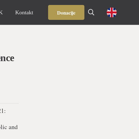
Donacije
IK
Kontakt
ence
21:
blic and