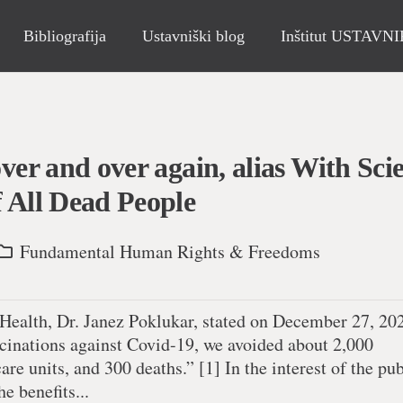
Bibliografija
Ustavniški blog
Inštitut USTAVN
over and over again, alias With Sci
f All Dead People
Fundamental Human Rights & Freedoms
 Health, Dr. Janez Poklukar, stated on December 27, 20
cinations against Covid-19, we avoided about 2,000
are units, and 300 deaths.” [1] In the interest of the pu
e benefits...