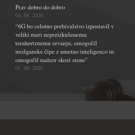
Prav dobro do dobro
04. 08. 2026
“6G bo celotno prebivalstvo izpostavil v
veliki meri nepreizkušenemu
terahertznemu sevanju, omogočil
možganske čipe z umetno inteligenco in
omogočil nadzor skozi stene”
01. 08. 2026