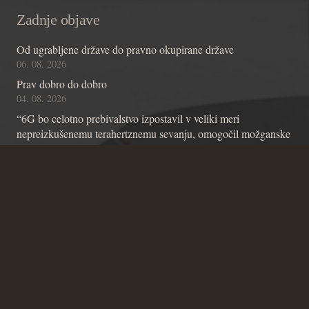
Zadnje objave
Od ugrabljene države do pravno okupirane države
06. 08. 2026
Prav dobro do dobro
04. 08. 2026
“6G bo celotno prebivalstvo izpostavil v veliki meri
nepreizkušenemu terahertznemu sevanju, omogočil možganske
čipe z umetno inteligenco in omogočil nadzor skozi stene”
01. 08. 2026
Kontakt
Andraž Teršek
Članstvo v inštitutu
Vsebinske zadeve Inštituta
Zadeve glede Ustavniškega bloga