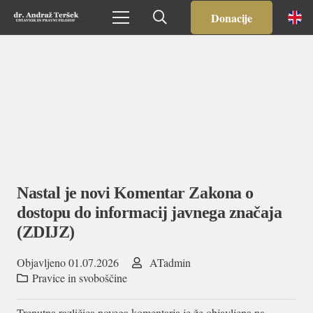
Donacije
Nastal je novi Komentar Zakona o
dostopu do informacij javnega značaja
(ZDIJZ)
Objavljeno
01.07.2026
ATadmin
Pravice in svoboščine
Trenutna različica novega komentarja je že objavljena na