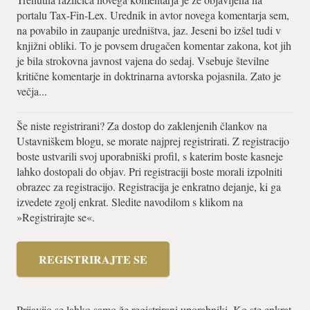
portalu Tax-Fin-Lex. Urednik in avtor novega komentarja sem,
na povabilo in zaupanje uredništva, jaz. Jeseni bo izšel tudi v
knjižni obliki. To je povsem drugačen komentar zakona, kot jih
je bila strokovna javnost vajena do sedaj. Vsebuje številne
kritične komentarje in doktrinarna avtorska pojasnila. Zato je
večja...
Še niste registrirani? Za dostop do zaklenjenih člankov na
Ustavniškem blogu, se morate najprej registrirati. Z registracijo
boste ustvarili svoj uporabniški profil, s katerim boste kasneje
lahko dostopali do objav. Pri registraciji boste morali izpolniti
obrazec za registracijo. Registracija je enkratno dejanje, ki ga
izvedete zgolj enkrat. Sledite navodilom s klikom na
»Registrirajte se«.
REGISTRIRAJTE SE
Prijavijo se lahko samo že registrirani uporabniki. Ko ste enkrat