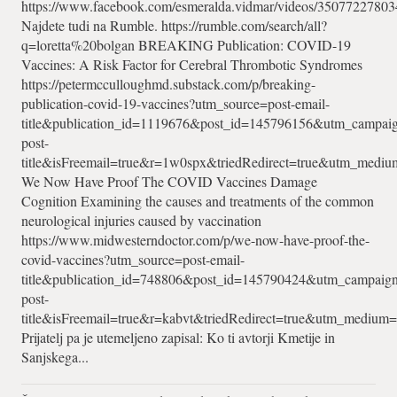
https://www.facebook.com/esmeralda.vidmar/videos/3507722780
Najdete tudi na Rumble. https://rumble.com/search/all?
q=loretta%20bolgan BREAKING Publication: COVID-19
Vaccines: A Risk Factor for Cerebral Thrombotic Syndromes
https://petermcculloughmd.substack.com/p/breaking-
publication-covid-19-vaccines?utm_source=post-email-
title&publication_id=1119676&post_id=145796156&utm_campaig
post-
title&isFreemail=true&r=1w0spx&triedRedirect=true&utm_mediu
We Now Have Proof The COVID Vaccines Damage
Cognition Examining the causes and treatments of the common
neurological injuries caused by vaccination
https://www.midwesterndoctor.com/p/we-now-have-proof-the-
covid-vaccines?utm_source=post-email-
title&publication_id=748806&post_id=145790424&utm_campaign
post-
title&isFreemail=true&r=kabvt&triedRedirect=true&utm_medium=
Prijatelj pa je utemeljeno zapisal: Ko ti avtorji Kmetije in
Sanjskega...