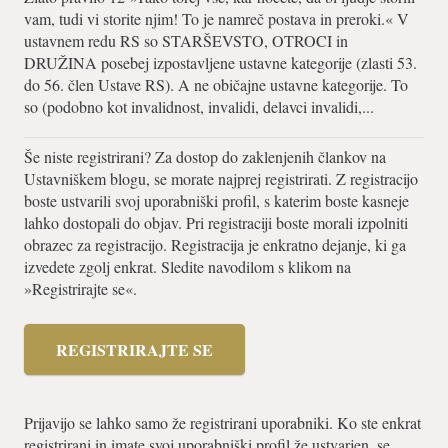
vam, tudi vi storite njim! To je namreč postava in preroki.« V
ustavnem redu RS so STARŠEVSTO, OTROCI in
DRUŽINA posebej izpostavljene ustavne kategorije (zlasti 53.
do 56. člen Ustave RS). A ne običajne ustavne kategorije. To
so (podobno kot invalidnost, invalidi, delavci invalidi,...
Še niste registrirani? Za dostop do zaklenjenih člankov na
Ustavniškem blogu, se morate najprej registrirati. Z registracijo
boste ustvarili svoj uporabniški profil, s katerim boste kasneje
lahko dostopali do objav. Pri registraciji boste morali izpolniti
obrazec za registracijo. Registracija je enkratno dejanje, ki ga
izvedete zgolj enkrat. Sledite navodilom s klikom na
»Registrirajte se«.
REGISTRIRAJTE SE
Prijavijo se lahko samo že registrirani uporabniki. Ko ste enkrat
registrirani in imate svoj uporabniški profil že ustvarjen, se