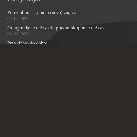
Pomembno – gripa in (novo) cepivo
09. 08. 2026
Od ugrabljene države do pravno okupirane države
06. 08. 2026
Prav dobro do dobro
04. 08. 2026
Kontakt
Andraž Teršek
Članstvo v inštitutu
Vsebinske zadeve Inštituta
Zadeve glede Ustavniškega bloga
SICRIS