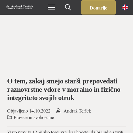
Donacije
O tem, zakaj smejo starši prepovedati
raznovrstne vdore v moralno in fizično
integriteto svojih otrok
Objavljeno
14.10.2022
Andraž Teršek
Pravice in svoboščine
Zlato pravilo 12 »Tako torej vse, kar hočete, da bi ljudje storili