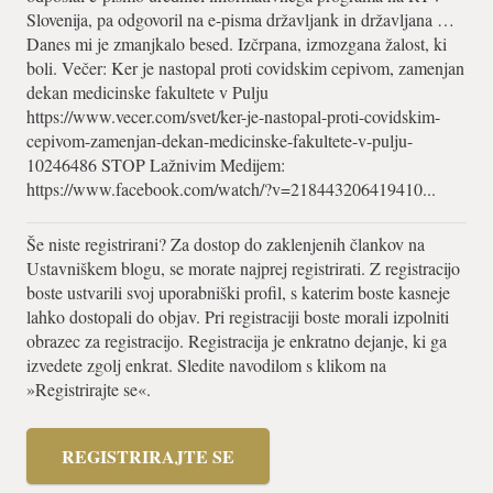
Slovenija, pa odgovoril na e-pisma državljank in državljana …
Danes mi je zmanjkalo besed. Izčrpana, izmozgana žalost, ki
boli. Večer: Ker je nastopal proti covidskim cepivom, zamenjan
dekan medicinske fakultete v Pulju
https://www.vecer.com/svet/ker-je-nastopal-proti-covidskim-
cepivom-zamenjan-dekan-medicinske-fakultete-v-pulju-
10246486 STOP Lažnivim Medijem:
https://www.facebook.com/watch/?v=218443206419410...
Še niste registrirani? Za dostop do zaklenjenih člankov na
Ustavniškem blogu, se morate najprej registrirati. Z registracijo
boste ustvarili svoj uporabniški profil, s katerim boste kasneje
lahko dostopali do objav. Pri registraciji boste morali izpolniti
obrazec za registracijo. Registracija je enkratno dejanje, ki ga
izvedete zgolj enkrat. Sledite navodilom s klikom na
»Registrirajte se«.
REGISTRIRAJTE SE