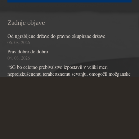
Zadnje objave
Od ugrabljene države do pravno okupirane države
06. 08. 2026
Prav dobro do dobro
04. 08. 2026
“6G bo celotno prebivalstvo izpostavil v veliki meri
nepreizkušenemu terahertznemu sevanju, omogočil možganske
čipe z umetno inteligenco in omogočil nadzor skozi stene”
01. 08. 2026
Kontakt
Andraž Teršek
Članstvo v inštitutu
Vsebinske zadeve Inštituta