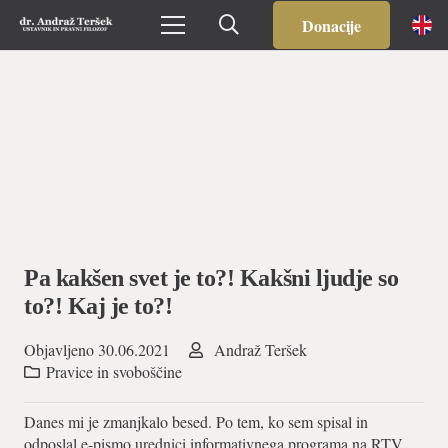
Donacije
Pa kakšen svet je to?! Kakšni ljudje so
to?! Kaj je to?!
Objavljeno
30.06.2021
Andraž Teršek
Pravice in svoboščine
Danes mi je zmanjkalo besed. Po tem, ko sem spisal in
odposlal e-pismo urednici informativnega programa na RTV