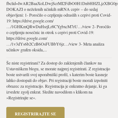
fbclid=IwAR2BaaXoLDwjScrMI2FdbO0H1DnbHHZLjzXBG0
DOKAZI o neželenih učinkih mRNA cepiv – do sedaj
objavljeni: 1- Poročilo o cepljenju odraslih s cepivi proti Covid-
19: https://drive.google.com/
…/1GHKmQRwDuHsrjLr8CYgbxcM7rU…/view 2- Poročilo
o cepljenju nosečnic in otrok s cepivi proti Covid-19:
https://drive.google.com/
…/1v3dYs6b2CzB6OsFUBbY6jz…/view 3- Meta analiza
učinkov grafen oksida,...
Še niste registrirani? Za dostop do zaklenjenih člankov na
Ustavniškem blogu, se morate najprej registrirati. Z registracijo
boste ustvarili svoj uporabniški profil, s katerim boste kasneje
lahko dostopali do objav. Pri registraciji boste morali izpolniti
obrazec za registracijo. Registracija je enkratno dejanje, ki ga
izvedete zgolj enkrat. Sledite navodilom s klikom na
»Registrirajte se«.
REGISTRIRAJTE SE