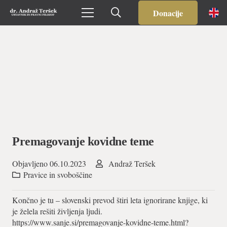
Donacije
Premagovanje kovidne teme
Objavljeno
06.10.2023
Andraž Teršek
Pravice in svoboščine
Končno je tu – slovenski prevod štiri leta ignorirane knjige, ki
je želela rešiti življenja ljudi.
https://www.sanje.si/premagovanje-kovidne-teme.html?