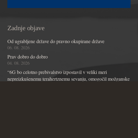
Zadnje objave
Od ugrabljene države do pravno okupirane države
06. 08. 2026
Prav dobro do dobro
04. 08. 2026
“6G bo celotno prebivalstvo izpostavil v veliki meri
nepreizkušenemu terahertznemu sevanju, omogočil možganske
čipe z umetno inteligenco in omogočil nadzor skozi stene”
01. 08. 2026
Kontakt
Andraž Teršek
Članstvo v inštitutu