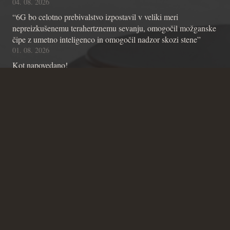
04. 08. 2026
“6G bo celotno prebivalstvo izpostavil v veliki meri
nepreizkušenemu terahertznemu sevanju, omogočil možganske
čipe z umetno inteligenco in omogočil nadzor skozi stene”
01. 08. 2026
Kot napovedano!
01. 08. 2026
Kontakt
Andraž Teršek
Članstvo v inštitutu
Vsebinske zadeve Inštituta
Zadeve glede Ustavniškega bloga
SICRIS