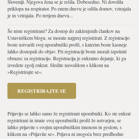
Sloveniji. Njegova žena se je rešila. Dobesedno. Ni dovolila
priklopa na respirator. Po enem dnevu je odšla domov, vztrajala
je in vztrajala. Po tretjem dnevu...
Še niste registrirani? Za dostop do zaklenjenih člankov na
Ustavniškem blogu, se morate najprej registrirati. Z registracijo
boste ustvarili svoj uporabniški profil, s katerim boste kasneje
lahko dostopali do objav. Pri registraciji boste morali izpolniti
obrazec za registracijo. Registracija je enkratno dejanje, ki ga
izvedete zgolj enkrat. Sledite navodilom s klikom na
»Registrirajte se«.
REGISTRIRAJTE SE
Prijavijo se lahko samo že registrirani uporabniki. Ko ste enkrat
registrirani in imate svoj uporabniški profil že ustvarjen, se
lahko prijavite s svojim uporabniškim imenom in geslom, s
klikom na »Prijavite se«. Prijava ni mogoča brez predhodne