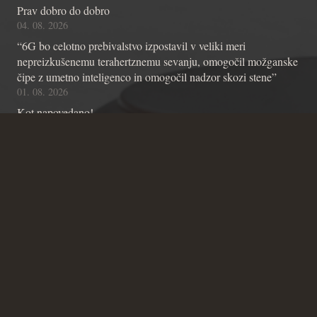
Prav dobro do dobro
04. 08. 2026
“6G bo celotno prebivalstvo izpostavil v veliki meri
nepreizkušenemu terahertznemu sevanju, omogočil možganske
čipe z umetno inteligenco in omogočil nadzor skozi stene”
01. 08. 2026
Kot napovedano!
01. 08. 2026
Kontakt
Andraž Teršek
Članstvo v inštitutu
Vsebinske zadeve Inštituta
Zadeve glede Ustavniškega bloga
SICRIS