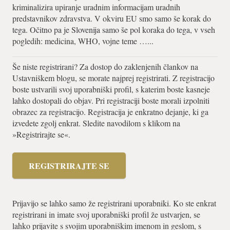
kriminalizira upiranje uradnim informacijam uradnih
predstavnikov zdravstva. V okviru EU smo samo še korak do
tega. Očitno pa je Slovenija samo še pol koraka do tega, v vseh
pogledih: medicina, WHO, vojne teme …...
Še niste registrirani? Za dostop do zaklenjenih člankov na
Ustavniškem blogu, se morate najprej registrirati. Z registracijo
boste ustvarili svoj uporabniški profil, s katerim boste kasneje
lahko dostopali do objav. Pri registraciji boste morali izpolniti
obrazec za registracijo. Registracija je enkratno dejanje, ki ga
izvedete zgolj enkrat. Sledite navodilom s klikom na
»Registrirajte se«.
REGISTRIRAJTE SE
Prijavijo se lahko samo že registrirani uporabniki. Ko ste enkrat
registrirani in imate svoj uporabniški profil že ustvarjen, se
lahko prijavite s svojim uporabniškim imenom in geslom, s