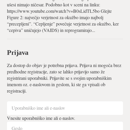
ušesi nimajo ničesar. Podobno kot v sceni na linku:
https://www.youtube.com/watch?v=B0sLidTL5bo Glejte
Figure 2: največjo verjetnost za okužbo imajo najbolj
“precepljeni”. “Cepljenje” povečuje verjetnost za okužbo, ker
“cepiva” uničujejo (VAIDS) in reprogramirajo...
Prijava
Za dostop do objav je potrebna prijava. Prijava ni mogoča brez
predhodne registracije, zato se lahko prijavijo samo že
registrirani uporabniki. Prijavite se s svojim uporabniškim
imenom oz. e-naslovom in geslom, ki ste ga vpisali ob
registraciji.
Vnesite uporabniško ime ali e-naslov.