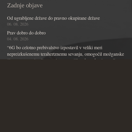
Zadnje objave
Od ugrabljene države do pravno okupirane države
06. 08. 2026
Prav dobro do dobro
04. 08. 2026
“6G bo celotno prebivalstvo izpostavil v veliki meri
nepreizkušenemu terahertznemu sevanju, omogočil možganske
čipe z umetno inteligenco in omogočil nadzor skozi stene”
01. 08. 2026
Kontakt
Andraž Teršek
Članstvo v inštitutu
Vsebinske zadeve Inštituta
Zadeve glede Ustavniškega bloga