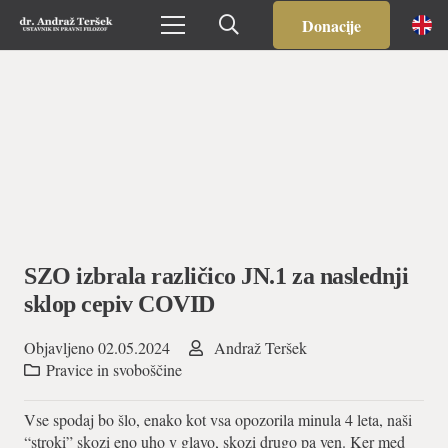
Donacije
SZO izbrala različico JN.1 za naslednji
sklop cepiv COVID
Objavljeno
02.05.2024
Andraž Teršek
Pravice in svoboščine
Vse spodaj bo šlo, enako kot vsa opozorila minula 4 leta, naši
“stroki” skozi eno uho v glavo, skozi drugo pa ven. Ker med