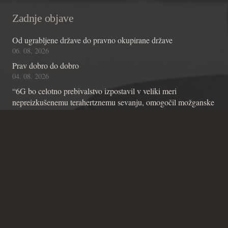
Zadnje objave
Od ugrabljene države do pravno okupirane države
06. 08. 2026
Prav dobro do dobro
04. 08. 2026
“6G bo celotno prebivalstvo izpostavil v veliki meri
nepreizkušenemu terahertznemu sevanju, omogočil možganske
čipe z umetno inteligenco in omogočil nadzor skozi stene”
01. 08. 2026
Kontakt
Andraž Teršek
Članstvo v inštitutu
Vsebinske zadeve Inštituta
Zadeve glede Ustavniškega bloga