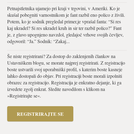
Petnajstletnika ujamejo pri kraji v trgovini, v Ameriki. Ko je
skušal pobegniti varnostnikom je fant razbil eno polico z živili.
Potem, ko je sodnik pregledal primer,je vprašal fanta: “Si res
kaj ukradel? Si res ukradel kruh in sir ter razbil polico?” Fant
je, z glavo upognjeno navzdol, gledajoč vrhove svojih čevljev,
odgovoril: “Ja.” Sodnik: “Zakaj...
Še niste registrirani? Za dostop do zaklenjenih člankov na
Ustavniškem blogu, se morate najprej registrirati. Z registracijo
boste ustvarili svoj uporabniški profil, s katerim boste kasneje
lahko dostopali do objav. Pri registraciji boste morali izpolniti
obrazec za registracijo. Registracija je enkratno dejanje, ki ga
izvedete zgolj enkrat. Sledite navodilom s klikom na
»Registrirajte se«.
REGISTRIRAJTE SE