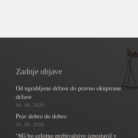
Zadnje objave
Od ugrabljene države do pravno okupirane
države
06. 08. 2026
Prav dobro do dobro
04. 08. 2026
“6G bo celotno prebivalstvo izpostavil v