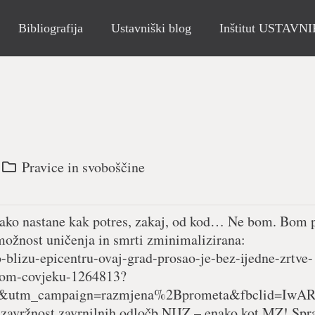
Bibliografija
Ustavniški blog
Inštitut USTAVN
Pravice in svoboščine
 kako nastane kak potres, zakaj, od kod… Ne bom. Bom p
je možnost uničenja in smrti zminimalizirana:
ko-blizu-epicentru-ovaj-grad-prosao-je-bez-ijedne-zrtve-
dnom-covjeku-1264813?
et&utm_campaign=razmjena%2Bprometa&fbclid=I
 zavržnost zavrnilnih odločb NIJZ – enako kot MZ! Sp