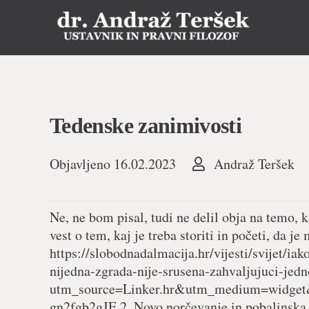
Tedenske zanimivosti
Objavljeno
16.02.2023
Andraž Teršek
Ne, ne bom pisal, tudi ne delil obja na temo,
vest o tem, kaj je treba storiti in početi, da 
https://slobodnadalmacija.hr/vijesti/svijet/ia
nijedna-zgrada-nije-srusena-zahvaljujuci-je
utm_source=Linker.hr&utm_medium=widg
gn2fgb2gJE 2. Novo norčevanje in pobalinska