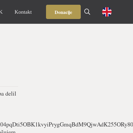
Donacije
IK
Kontakt
a delil
wAR04pqDti5OBK1kvyiPrygGmqBdM9QjwAdK255ORy80
rašujem