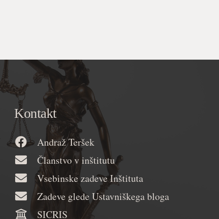
Kontakt
Andraž Teršek
Članstvo v inštitutu
Vsebinske zadeve Inštituta
Zadeve glede Ustavniškega bloga
SICRIS