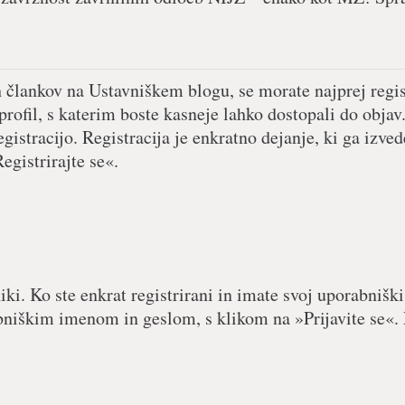
h člankov na Ustavniškem blogu, se morate najprej regist
 profil, s katerim boste kasneje lahko dostopali do objav.
egistracijo. Registracija je enkratno dejanje, ki ga izved
egistrirajte se«.
iki. Ko ste enkrat registrirani in imate svoj uporabniški
abniškim imenom in geslom, s klikom na »Prijavite se«. 