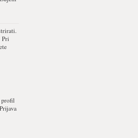
rirati.
 Pri
ete
 profil
Prijava