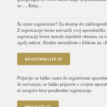
se…, Kdaj...
Še niste registrirani? Za dostop do zaklenjeni
Z registracijo boste ustvarili svoj uporabniški
registraciji boste morali izpolniti obrazec za r
zgolj enkrat. Sledite navodilom s klikom na »R
REGISTRIRAJTE SE
Prijavijo se lahko samo že registrirani uporabn
že ustvarjen, se lahko prijavite s svojim upor
ni mogoča brez predhodne registracije.
PRIJAVITE SE