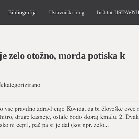
Bibliografija
Ustavniški blog
Inštitut USTAVN
e zelo otožno, morda potiska k
ekategorizirano
jo vse pravilno zdravljenje Kovida, da bi človeške ovce 
hitro, druge kasneje, ostale bodo skoraj kmalu. 2. Dvak
ni cepil, pač pa si je dal (kot npr. zelo...