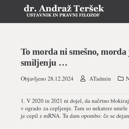
To morda ni smešno, morda j
smiljenju …
Objavljeno
28.12.2024
ATadmin
N
1. V 2020 in 2021 ni dojel, da načrtno blokira
v ogrado za cepljenje. Tam so nekatere umrle 
je cepil z mRNA. Tu dam opombo: če se dejansko 