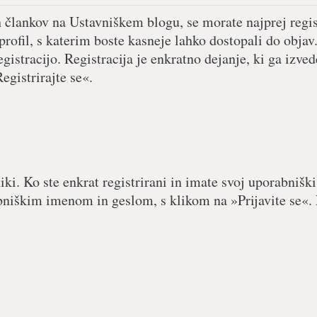
h člankov na Ustavniškem blogu, se morate najprej regist
 profil, s katerim boste kasneje lahko dostopali do objav.
egistracijo. Registracija je enkratno dejanje, ki ga izved
egistrirajte se«.
iki. Ko ste enkrat registrirani in imate svoj uporabniški
abniškim imenom in geslom, s klikom na »Prijavite se«. 