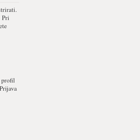
rirati.
 Pri
ete
 profil
Prijava