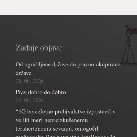
Zadnje objave
Od ugrabljene države do pravno okupirane
države
06. 08. 2026
Prav dobro do dobro
04. 08. 2026
“6G bo celotno prebivalstvo izpostavil v
veliki meri nepreizkušenemu
terahertznemu sevanju, omogočil
možganske čipe z umetno inteligenco in