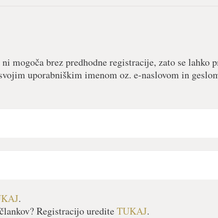
 ni mogoča brez predhodne registracije, zato se lahko pr
 s svojim uporabniškim imenom oz. e-naslovom in geslom
UKAJ
.
člankov? Registracijo uredite
TUKAJ
.