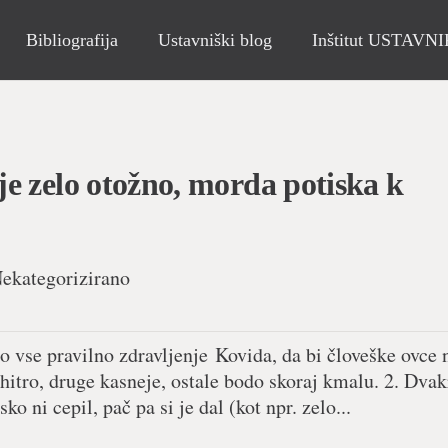
Bibliografija
Ustavniški blog
Inštitut USTAVN
e zelo otožno, morda potiska k
ekategorizirano
jo vse pravilno zdravljenje Kovida, da bi človeške ovce 
hitro, druge kasneje, ostale bodo skoraj kmalu. 2. Dvak
ni cepil, pač pa si je dal (kot npr. zelo...