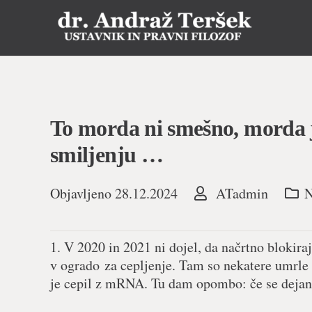
To morda ni smešno, morda j
smiljenju …
Objavljeno
28.12.2024
ATadmin
N
1. V 2020 in 2021 ni dojel, da načrtno blokira
v ogrado za cepljenje. Tam so nekatere umrle 
je cepil z mRNA. Tu dam opombo: če se dejansko 