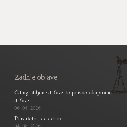
Zadnje objave
Od ugrabljene države do pravno okupirane
države
06. 08. 2026
Prav dobro do dobro
04. 08. 2026