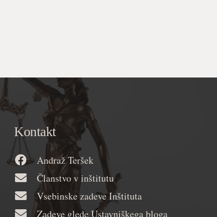
Kontakt
Andraž Teršek
Članstvo v inštitutu
Vsebinske zadeve Inštituta
Zadeve glede Ustavniškega bloga