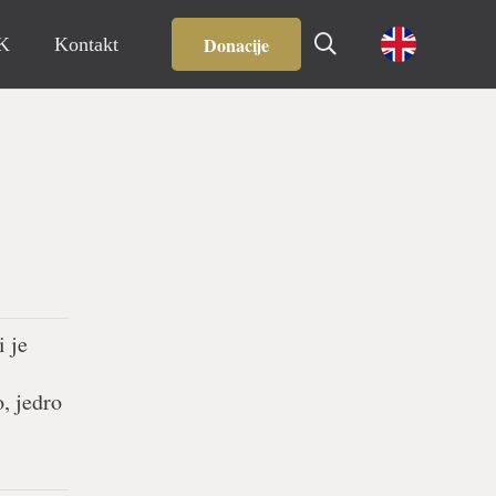
Donacije
IK
Kontakt
i je
o, jedro