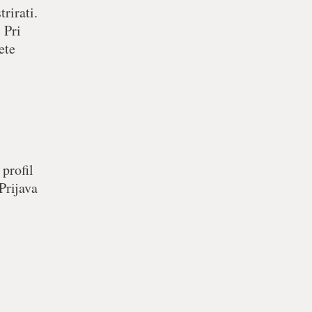
rirati.
 Pri
ete
 profil
Prijava