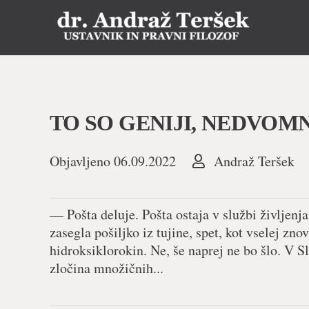
TO SO GENIJI, NEDVOM
Objavljeno
06.09.2022
Andraž Teršek
— Pošta deluje. Pošta ostaja v službi življenja,
zasegla pošiljko iz tujine, spet, kot vsele
hidroksiklorokin. Ne, še naprej ne bo šlo. V Slov
zločina množičnih...