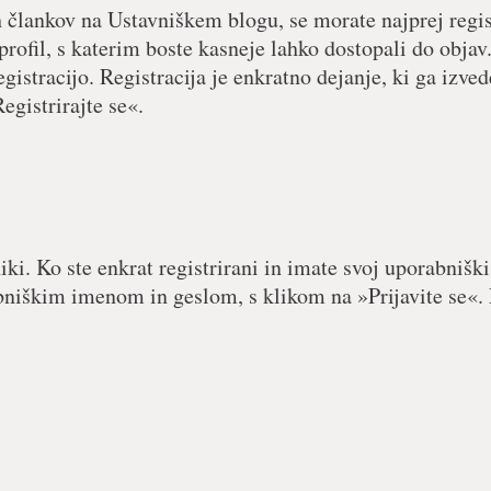
h člankov na Ustavniškem blogu, se morate najprej regist
 profil, s katerim boste kasneje lahko dostopali do objav.
egistracijo. Registracija je enkratno dejanje, ki ga izved
egistrirajte se«.
iki. Ko ste enkrat registrirani in imate svoj uporabniški
abniškim imenom in geslom, s klikom na »Prijavite se«. 