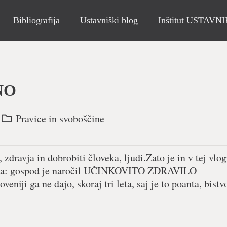
Bibliografija
Ustavniški blog
Inštitut USTAVN
NO
Pravice in svoboščine
 zdravja in dobrobiti človeka, ljudi.Zato je in v tej vlog
j znova: gospod je naročil UČINKOVITO ZDRAVILO
eniji ga ne dajo, skoraj tri leta, saj je to poanta, bistv