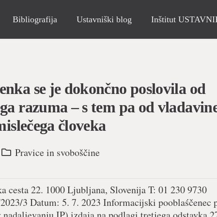
Bibliografija
Ustavniški blog
Inštitut USTAVN
enka se je dokončno poslovila od
ega razuma – s tem pa od vladavin
mislečega človeka
Pravice in svoboščine
a 22. 1000 Ljubljana, Slovenija T: 01 230 9730
/2023/3 Datum: 5. 7. 2023 Informacijski pooblaśčenec 
nadaljevanju IP) izdaja na podlagi tretjega odstavka 2