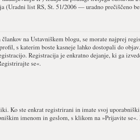
a (Uradni list RS, St. 51/2006 — uradno prečiščeno be
h člankov na Ustavniškem blogu, se morate najprej regist
 profil, s katerim boste kasneje lahko dostopali do objav.
egistracijo. Registracija je enkratno dejanje, ki ga izved
egistrirajte se«.
iki. Ko ste enkrat registrirani in imate svoj uporabniški
abniškim imenom in geslom, s klikom na »Prijavite se«. 