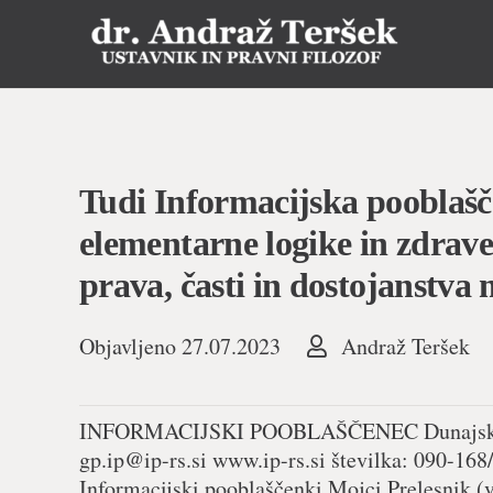
Tudi Informacijska pooblašč
elementarne logike in zdrav
prava, časti in dostojanstva 
Objavljeno
27.07.2023
Andraž Teršek
INFORMACIJSKI POOBLAŠČENEC Dunajska cest
gp.ip@ip-rs.si
www.ip-rs.si številka: 090-168
Informacijski pooblaščenki Mojci Prelesnik (v 