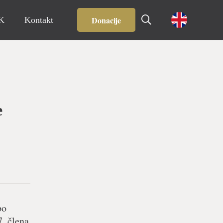
Donacije
IK
Kontakt
e
po
7. člena