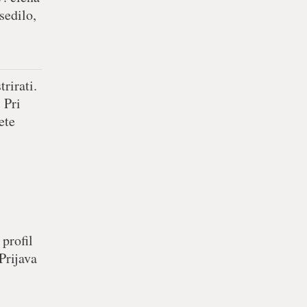
sedilo,
rirati.
 Pri
ete
 profil
Prijava