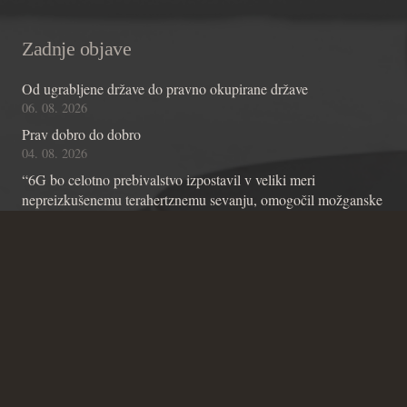
Zadnje objave
Od ugrabljene države do pravno okupirane države
06. 08. 2026
Prav dobro do dobro
04. 08. 2026
“6G bo celotno prebivalstvo izpostavil v veliki meri
nepreizkušenemu terahertznemu sevanju, omogočil možganske
čipe z umetno inteligenco in omogočil nadzor skozi stene”
01. 08. 2026
Kontakt
Andraž Teršek
Članstvo v inštitutu
Vsebinske zadeve Inštituta