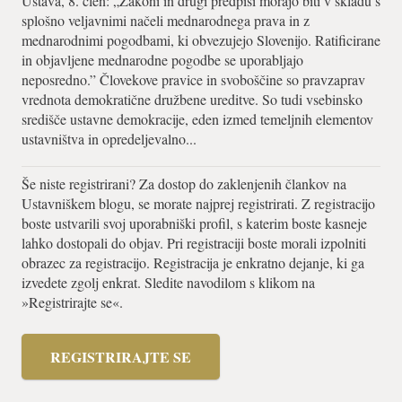
Ustava, 8. člen: „Zakoni in drugi predpisi morajo biti v skladu s
splošno veljavnimi načeli mednarodnega prava in z
mednarodnimi pogodbami, ki obvezujejo Slovenijo. Ratificirane
in objavljene mednarodne pogodbe se uporabljajo
neposredno.” Človekove pravice in svoboščine so pravzaprav
vrednota demokratične družbene ureditve. So tudi vsebinsko
središče ustavne demokracije, eden izmed temeljnih elementov
ustavništva in opredeljevalno...
Še niste registrirani? Za dostop do zaklenjenih člankov na
Ustavniškem blogu, se morate najprej registrirati. Z registracijo
boste ustvarili svoj uporabniški profil, s katerim boste kasneje
lahko dostopali do objav. Pri registraciji boste morali izpolniti
obrazec za registracijo. Registracija je enkratno dejanje, ki ga
izvedete zgolj enkrat. Sledite navodilom s klikom na
»Registrirajte se«.
REGISTRIRAJTE SE