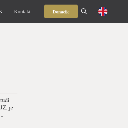
Donacije
IK
Kontakt
 tudi
JZ, je
..