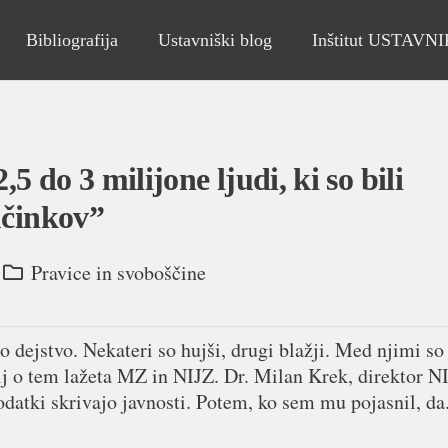
Bibliografija
Ustavniški blog
Inštitut USTAVN
 do 3 milijone ljudi, ki so bili
učinkov”
Pravice in svoboščine
o dejstvo. Nekateri so hujši, drugi blažji. Med njimi so
lj o tem lažeta MZ in NIJZ. Dr. Milan Krek, direktor NI
odatki skrivajo javnosti. Potem, ko sem mu pojasnil, da.