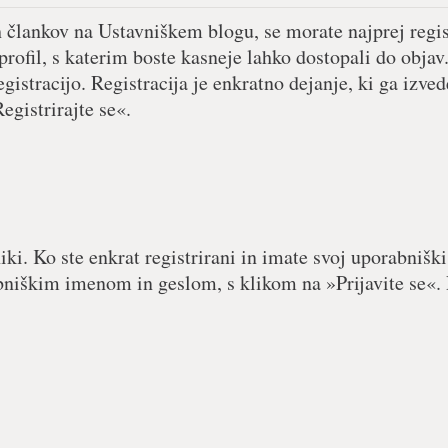
h člankov na Ustavniškem blogu, se morate najprej regist
 profil, s katerim boste kasneje lahko dostopali do objav.
egistracijo. Registracija je enkratno dejanje, ki ga izved
egistrirajte se«.
iki. Ko ste enkrat registrirani in imate svoj uporabniški
abniškim imenom in geslom, s klikom na »Prijavite se«. 