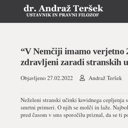
“V Nemčiji imamo verjetno 2,5
zdravljeni zaradi stranskih 
Objavljeno
27.02.2022
Andraž Teršek
Neželeni stranski učinki kovidnega cepljenja s
smrtni primeri. O njih se molči in laže. Najbo
pred časom v sms sporočilu priznal, da se ti p