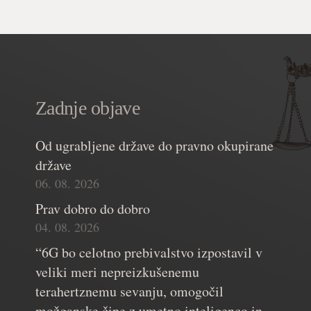
Zadnje objave
Od ugrabljene države do pravno okupirane
države
06. 08. 2026
Prav dobro do dobro
04. 08. 2026
“6G bo celotno prebivalstvo izpostavil v
veliki meri nepreizkušenemu
terahertznemu sevanju, omogočil
možganske čipe z umetno inteligenco in