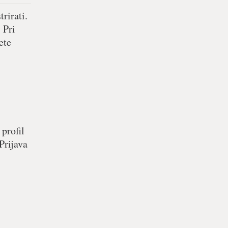
rirati.
 Pri
ete
 profil
Prijava