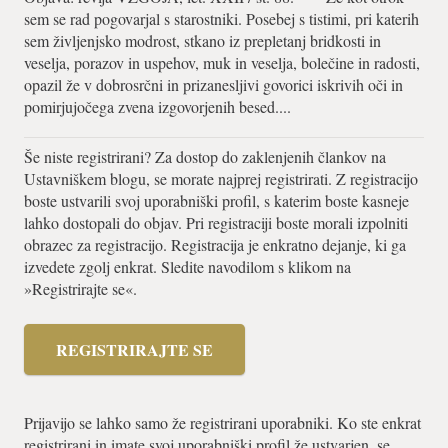
sem se rad pogovarjal s starostniki. Posebej s tistimi, pri katerih
sem življenjsko modrost, stkano iz prepletanj bridkosti in
veselja, porazov in uspehov, muk in veselja, bolečine in radosti,
opazil že v dobrosrčni in prizanesljivi govorici iskrivih oči in
pomirjujočega zvena izgovorjenih besed....
Še niste registrirani? Za dostop do zaklenjenih člankov na
Ustavniškem blogu, se morate najprej registrirati. Z registracijo
boste ustvarili svoj uporabniški profil, s katerim boste kasneje
lahko dostopali do objav. Pri registraciji boste morali izpolniti
obrazec za registracijo. Registracija je enkratno dejanje, ki ga
izvedete zgolj enkrat. Sledite navodilom s klikom na
»Registrirajte se«.
REGISTRIRAJTE SE
Prijavijo se lahko samo že registrirani uporabniki. Ko ste enkrat
registrirani in imate svoj uporabniški profil že ustvarjen, se