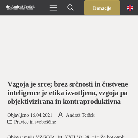
Donacije
Vzgoja je srce; brez srčnosti in čustvene
inteligence je etika izvotljena, vzgoja pa
objektivizirana in kontraproduktivna
Objavljeno
16.04.2021
Andraž Teršek
Pravice in svoboščine
Objava: revija VZGOJA, let. XXII / št. 88. *** Že kot otrok