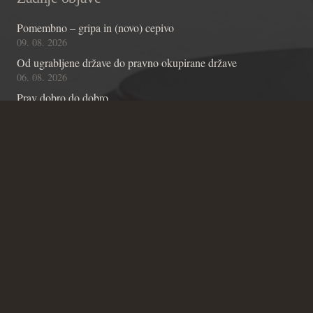
Pomembno – gripa in (novo) cepivo
09. 08. 2026
Od ugrabljene države do pravno okupirane države
06. 08. 2026
Prav dobro do dobro
04. 08. 2026
Kontakt
Andraž Teršek
Članstvo v inštitutu
Vsebinske zadeve Inštituta
Zadeve glede Ustavniškega bloga
SICRIS