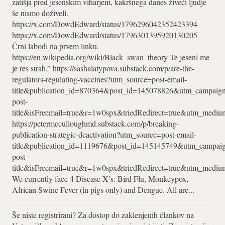
zatišja pred jesenskim viharjem, kakršnega danes živeči ljudje
še nismo doživeli.
https://x.com/DowdEdward/status/1796296042352423394
https://x.com/DowdEdward/status/1796301395920130205
Črni labodi na prvem linku.
https://en.wikipedia.org/wiki/Black_swan_theory Te jeseni me
je res strah.” https://sashalatypova.substack.com/p/are-the-
regulators-regulating-vaccines?utm_source=post-email-
title&publication_id=870364&post_id=145078826&utm_campaign
post-
title&isFreemail=true&r=1w0spx&triedRedirect=true&utm_mediu
https://petermcculloughmd.substack.com/p/breaking-
publication-strategic-deactivation?utm_source=post-email-
title&publication_id=1119676&post_id=145145749&utm_campaig
post-
title&isFreemail=true&r=1w0spx&triedRedirect=true&utm_mediu
We currently face 4 Disease X’s: Bird Flu, Monkeypox,
African Swine Fever (in pigs only) and Dengue. All are...
Še niste registrirani? Za dostop do zaklenjenih člankov na