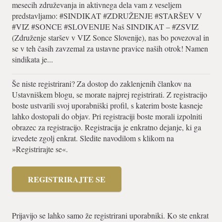
mesecih združevanja in aktivnega dela vam z veseljem
predstavljamo: #SINDIKAT #ZDRUŽENJE #STARŠEV V
#VIZ #SONCE #SLOVENIJE Naš SINDIKAT – #ZSVIZ
(Združenje staršev v VIZ Sonce Slovenije), nas bo povezoval in
se v teh časih zavzemal za ustavne pravice naših otrok! Namen
sindikata je...
Še niste registrirani? Za dostop do zaklenjenih člankov na
Ustavniškem blogu, se morate najprej registrirati. Z registracijo
boste ustvarili svoj uporabniški profil, s katerim boste kasneje
lahko dostopali do objav. Pri registraciji boste morali izpolniti
obrazec za registracijo. Registracija je enkratno dejanje, ki ga
izvedete zgolj enkrat. Sledite navodilom s klikom na
»Registrirajte se«.
REGISTRIRAJTE SE
Prijavijo se lahko samo že registrirani uporabniki. Ko ste enkrat