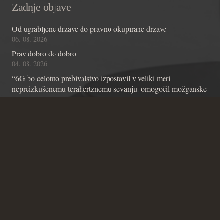
Zadnje objave
Od ugrabljene države do pravno okupirane države
06. 08. 2026
Prav dobro do dobro
04. 08. 2026
“6G bo celotno prebivalstvo izpostavil v veliki meri
nepreizkušenemu terahertznemu sevanju, omogočil možganske
čipe z umetno inteligenco in omogočil nadzor skozi stene”
01. 08. 2026
Kontakt
Andraž Teršek
Članstvo v inštitutu
Vsebinske zadeve Inštituta
Zadeve glede Ustavniškega bloga