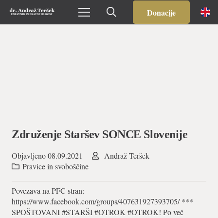
Donacije
Združenje Staršev SONCE Slovenije
Objavljeno
08.09.2021
Andraž Teršek
Pravice in svoboščine
Povezava na PFC stran:
https://www.facebook.com/groups/407631927393705/ ***
SPOŠTOVANI #STARŠI #OTROK #OTROK! Po več