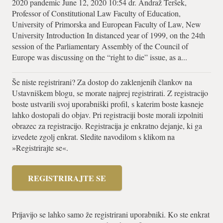
2020 pandemic June 12, 2020 10:54 dr. Andraž Teršek,
Professor of Constitutional Law Faculty of Education,
University of Primorska and European Faculty of Law, New
University Introduction In distanced year of 1999, on the 24th
session of the Parliamentary Assembly of the Council of
Europe was discussing on the “right to die” issue, as a...
Še niste registrirani? Za dostop do zaklenjenih člankov na
Ustavniškem blogu, se morate najprej registrirati. Z registracijo
boste ustvarili svoj uporabniški profil, s katerim boste kasneje
lahko dostopali do objav. Pri registraciji boste morali izpolniti
obrazec za registracijo. Registracija je enkratno dejanje, ki ga
izvedete zgolj enkrat. Sledite navodilom s klikom na
»Registrirajte se«.
REGISTRIRAJTE SE
Prijavijo se lahko samo že registrirani uporabniki. Ko ste enkrat