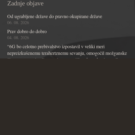
Zadnje objave
Od ugrabljene države do pravno okupirane države
06. 08. 2026
Prav dobro do dobro
04. 08. 2026
“6G bo celotno prebivalstvo izpostavil v veliki meri
nepreizkušenemu terahertznemu sevanju, omogočil možganske
čipe z umetno inteligenco in omogočil nadzor skozi stene”
01. 08. 2026
Kontakt
Andraž Teršek
Članstvo v inštitutu
Vsebinske zadeve Inštituta
Zadeve glede Ustavniškega bloga