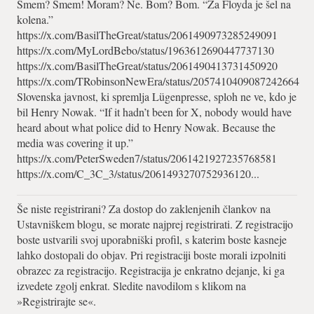
Smem? Smem! Moram? Ne. Bom? Bom. “Za Floyda je šel na
kolena.”
https://x.com/BasilTheGreat/status/2061490973285249091
https://x.com/MyLordBebo/status/1963612690447737130
https://x.com/BasilTheGreat/status/2061490413731450920
https://x.com/TRobinsonNewEra/status/2057410409087242664
Slovenska javnost, ki spremlja Lügenpresse, sploh ne ve, kdo je
bil Henry Nowak. “If it hadn’t been for X, nobody would have
heard about what police did to Henry Nowak. Because the
media was covering it up.”
https://x.com/PeterSweden7/status/2061421927235768581
https://x.com/C_3C_3/status/2061493270752936120...
Še niste registrirani? Za dostop do zaklenjenih člankov na
Ustavniškem blogu, se morate najprej registrirati. Z registracijo
boste ustvarili svoj uporabniški profil, s katerim boste kasneje
lahko dostopali do objav. Pri registraciji boste morali izpolniti
obrazec za registracijo. Registracija je enkratno dejanje, ki ga
izvedete zgolj enkrat. Sledite navodilom s klikom na
»Registrirajte se«.