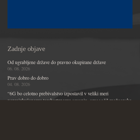
Zadnje objave
Od ugrabljene države do pravno okupirane države
06. 08. 2026
Prav dobro do dobro
04. 08. 2026
“6G bo celotno prebivalstvo izpostavil v veliki meri
nepreizkušenemu terahertznemu sevanju, omogočil možganske
čipe z umetno inteligenco in omogočil nadzor skozi stene”
01. 08. 2026
Kontakt