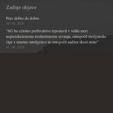
Zadnje objave
Prav dobro do dobro
04. 08. 2026
“6G bo celotno prebivalstvo izpostavil v veliki meri
nepreizkušenemu terahertznemu sevanju, omogočil možganske
čipe z umetno inteligenco in omogočil nadzor skozi stene”
01. 08. 2026
Kot napovedano!
01. 08. 2026
Kontakt
Andraž Teršek
Članstvo v inštitutu
Vsebinske zadeve Inštituta
Zadeve glede Ustavniškega bloga