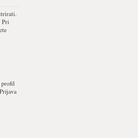
rirati.
 Pri
ete
 profil
Prijava