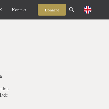
Donacije
IK
Kontakt
a
nalna
Mlade