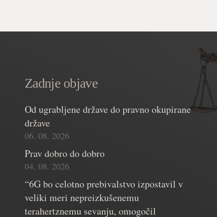
Zadnje objave
Od ugrabljene države do pravno okupirane
države
06. 08. 2026
Prav dobro do dobro
04. 08. 2026
“6G bo celotno prebivalstvo izpostavil v
veliki meri nepreizkušenemu
terahertznemu sevanju, omogočil