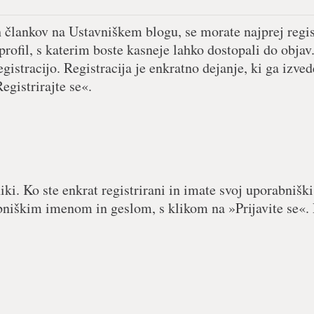
h člankov na Ustavniškem blogu, se morate najprej regist
 profil, s katerim boste kasneje lahko dostopali do objav.
egistracijo. Registracija je enkratno dejanje, ki ga izved
egistrirajte se«.
iki. Ko ste enkrat registrirani in imate svoj uporabniški
abniškim imenom in geslom, s klikom na »Prijavite se«. 