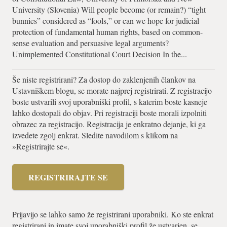
University (Slovenia) Will people become (or remain?) “tight
bunnies” considered as “fools,” or can we hope for judicial
protection of fundamental human rights, based on common-
sense evaluation and persuasive legal arguments?
Unimplemented Constitutional Court Decision In the...
Še niste registrirani? Za dostop do zaklenjenih člankov na
Ustavniškem blogu, se morate najprej registrirati. Z registracijo
boste ustvarili svoj uporabniški profil, s katerim boste kasneje
lahko dostopali do objav. Pri registraciji boste morali izpolniti
obrazec za registracijo. Registracija je enkratno dejanje, ki ga
izvedete zgolj enkrat. Sledite navodilom s klikom na
»Registrirajte se«.
REGISTRIRAJTE SE
Prijavijo se lahko samo že registrirani uporabniki. Ko ste enkrat
registrirani in imate svoj uporabniški profil že ustvarjen, se