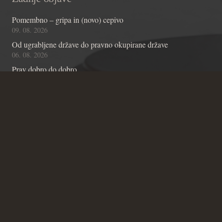
Pomembno – gripa in (novo) cepivo
09. 08. 2026
Od ugrabljene države do pravno okupirane države
06. 08. 2026
Prav dobro do dobro
04. 08. 2026
Kontakt
Andraž Teršek
Članstvo v inštitutu
Vsebinske zadeve Inštituta
Zadeve glede Ustavniškega bloga
SICRIS