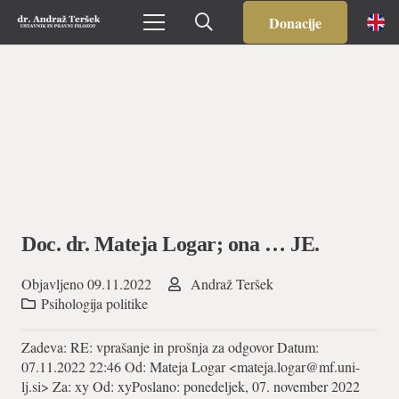
Donacije
Doc. dr. Mateja Logar; ona … JE.
Objavljeno
09.11.2022
Andraž Teršek
Psihologija politike
Zadeva: RE: vprašanje in prošnja za odgovor Datum:
07.11.2022 22:46 Od: Mateja Logar <
mateja.logar@mf.uni-
lj.si
> Za: xy Od: xyPoslano: ponedeljek, 07. november 2022