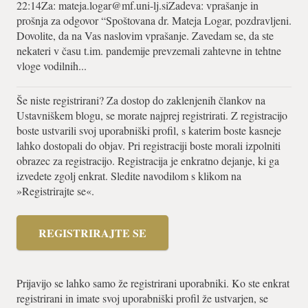
22:14Za:
mateja.logar@mf.uni-lj.siZadeva
: vprašanje in
prošnja za odgovor “Spoštovana dr. Mateja Logar, pozdravljeni.
Dovolite, da na Vas naslovim vprašanje. Zavedam se, da ste
nekateri v času t.im. pandemije prevzemali zahtevne in tehtne
vloge vodilnih...
Še niste registrirani? Za dostop do zaklenjenih člankov na
Ustavniškem blogu, se morate najprej registrirati. Z registracijo
boste ustvarili svoj uporabniški profil, s katerim boste kasneje
lahko dostopali do objav. Pri registraciji boste morali izpolniti
obrazec za registracijo. Registracija je enkratno dejanje, ki ga
izvedete zgolj enkrat. Sledite navodilom s klikom na
»Registrirajte se«.
REGISTRIRAJTE SE
Prijavijo se lahko samo že registrirani uporabniki. Ko ste enkrat
registrirani in imate svoj uporabniški profil že ustvarjen, se