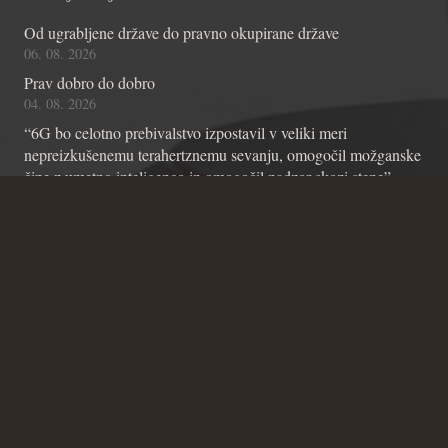
Od ugrabljene države do pravno okupirane države
06. 08. 2026
Prav dobro do dobro
04. 08. 2026
“6G bo celotno prebivalstvo izpostavil v veliki meri
nepreizkušenemu terahertznemu sevanju, omogočil možganske
čipe z umetno inteligenco in omogočil nadzor skozi stene”
01. 08. 2026
Kontakt
Andraž Teršek
Članstvo v inštitutu
Vsebinske zadeve Inštituta
Zadeve glede Ustavniškega bloga
SICRIS