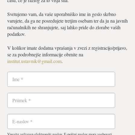
času, če je razlog za to višja sila.
Svetujemo vam, da vaše uporabniško ime in geslo skrbno
varujete, da ga ne posredujete tretjim osebam ter da ju na javnih
računalnikih ne shranjujete, saj lahko pride do zlorabe vaših
podatkov.
V kolikor imate dodatna vprašanja v zvezi z registracijo/prijavo,
se za podrobnejše informacije obrnite na
institut.ustavnik@gmail.com
.
Vnesite veljaven elektronski naslov. E-poštni naslov mora vsebovati