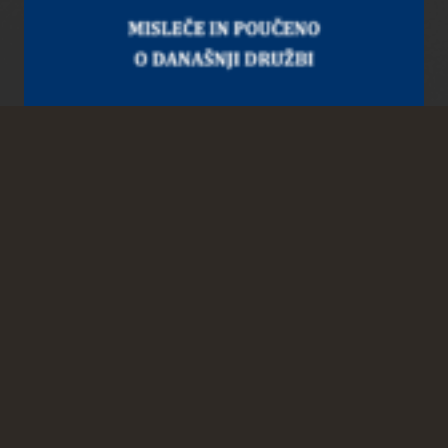
Zadnje objave
Od ugrabljene države do pravno okupirane države
06. 08. 2026
Prav dobro do dobro
04. 08. 2026