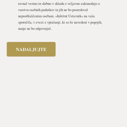
ravnal vestno in skrbno v skladu z veljavno zakonodajo o
varstvu osebnih podatkov in jih ne bo posredoval
nepooblaščenim osebam. »Inštitut Ustavnik« na vaša
sporočila, v zvezi z vprašanji, ki so že navedeni v pogojih,
nanje ne bo odgovarjal.
NADALJUJTE