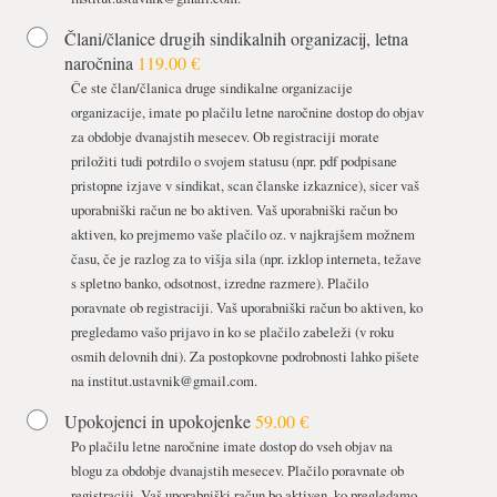
Člani/članice drugih sindikalnih organizacij, letna
naročnina
119.00 €
Če ste član/članica druge sindikalne organizacije
organizacije, imate po plačilu letne naročnine dostop do objav
za obdobje dvanajstih mesecev. Ob registraciji morate
priložiti tudi potrdilo o svojem statusu (npr. pdf podpisane
pristopne izjave v sindikat, scan članske izkaznice), sicer vaš
uporabniški račun ne bo aktiven. Vaš uporabniški račun bo
aktiven, ko prejmemo vaše plačilo oz. v najkrajšem možnem
času, če je razlog za to višja sila (npr. izklop interneta, težave
s spletno banko, odsotnost, izredne razmere). Plačilo
poravnate ob registraciji. Vaš uporabniški račun bo aktiven, ko
pregledamo vašo prijavo in ko se plačilo zabeleži (v roku
osmih delovnih dni). Za postopkovne podrobnosti lahko pišete
na
institut.ustavnik@gmail.com
.
Upokojenci in upokojenke
59.00 €
Po plačilu letne naročnine imate dostop do vseh objav na
blogu za obdobje dvanajstih mesecev. Plačilo poravnate ob
registraciji. Vaš uporabniški račun bo aktiven, ko pregledamo