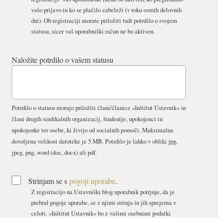
vašo prijavo in ko se plačilo zabeleži (v roku osmih delovnih
dni). Ob registraciji morate priložiti tudi potrdilo o svojem
statusu, sicer vaš uporabniški račun ne bo aktiven.
Naložite potrdilo o vašem statusu
Potrdilo o statusu morajo priložiti člani/članice »Inštitut Ustavnik« in
člani drugih sindikalnih organizacij, študentje, upokojenci in
upokojenke ter osebe, ki živijo od socialnih pomoči. Maksimalna
dovoljena velikost datoteke je 5 MB. Potrdilo je lahko v obliki jpg,
jpeg, png, word (doc, docx) ali pdf.
Strinjam se s
pogoji uporabe
.
Z registracijo na Ustavniški blog uporabnik potrjuje, da je
prebral pogoje uporabe, se z njimi strinja in jih sprejema v
celoti. »Inštitut Ustavnik« bo z vašimi osebnimi podatki