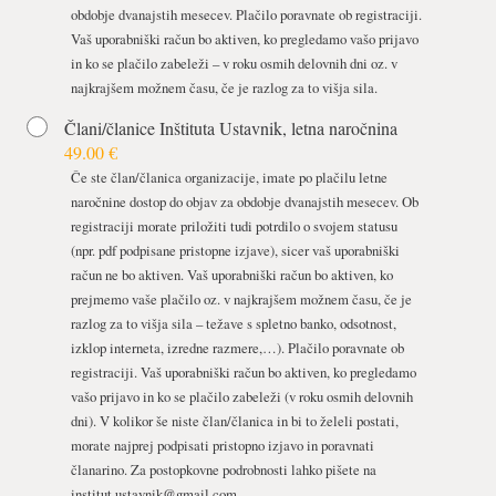
obdobje dvanajstih mesecev. Plačilo poravnate ob registraciji.
Vaš uporabniški račun bo aktiven, ko pregledamo vašo prijavo
in ko se plačilo zabeleži – v roku osmih delovnih dni oz. v
najkrajšem možnem času, če je razlog za to višja sila.
Člani/članice Inštituta Ustavnik, letna naročnina
49.00 €
Če ste član/članica organizacije, imate po plačilu letne
naročnine dostop do objav za obdobje dvanajstih mesecev. Ob
registraciji morate priložiti tudi potrdilo o svojem statusu
(npr. pdf podpisane pristopne izjave), sicer vaš uporabniški
račun ne bo aktiven. Vaš uporabniški račun bo aktiven, ko
prejmemo vaše plačilo oz. v najkrajšem možnem času, če je
razlog za to višja sila – težave s spletno banko, odsotnost,
izklop interneta, izredne razmere,…). Plačilo poravnate ob
registraciji. Vaš uporabniški račun bo aktiven, ko pregledamo
vašo prijavo in ko se plačilo zabeleži (v roku osmih delovnih
dni). V kolikor še niste član/članica in bi to želeli postati,
morate najprej podpisati pristopno izjavo in poravnati
članarino. Za postopkovne podrobnosti lahko pišete na
institut.ustavnik@gmail.com
.