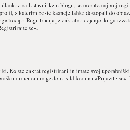
h člankov na Ustavniškem blogu, se morate najprej regist
 profil, s katerim boste kasneje lahko dostopali do objav.
egistracijo. Registracija je enkratno dejanje, ki ga izved
egistrirajte se«.
iki. Ko ste enkrat registrirani in imate svoj uporabniški
abniškim imenom in geslom, s klikom na »Prijavite se«. 