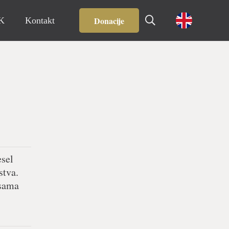
Donacije
IK
Kontakt
esel
stva.
 sama