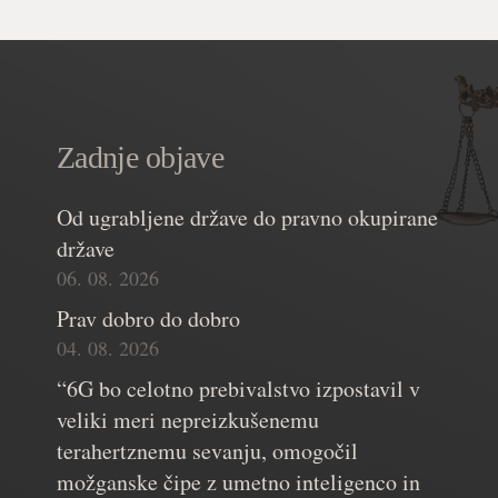
Zadnje objave
Od ugrabljene države do pravno okupirane
države
06. 08. 2026
Prav dobro do dobro
04. 08. 2026
“6G bo celotno prebivalstvo izpostavil v
veliki meri nepreizkušenemu
terahertznemu sevanju, omogočil
možganske čipe z umetno inteligenco in