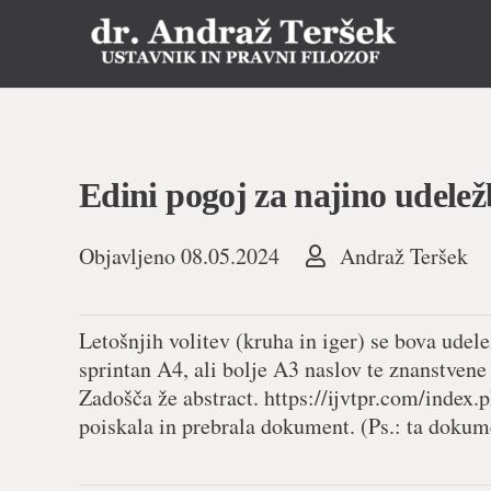
Edini pogoj za najino udelež
Objavljeno
08.05.2024
Andraž Teršek
Letošnjih volitev (kruha in iger) se bova udel
sprintan A4, ali bolje A3 naslov te znanstvene
Zadošča že abstract. https://ijvtpr.com/inde
poiskala in prebrala dokument. (Ps.: ta doku