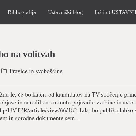
Bibliografija
Ustavniški blog
Inštitut USTAVN
bo na volitvah
Pravice in svoboščine
ežila le, če bo kateri od kandidatov na TV soočenje prin
 objave in naredil eno minuto pojasnila vsebine in avtor
x.php/IJVTPR/article/view/66/182 Tako bo publika lahko
ment in sorodne dokumente sem...