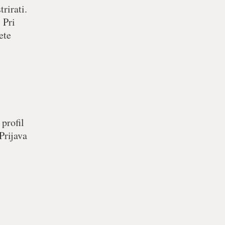
rirati.
 Pri
ete
 profil
Prijava