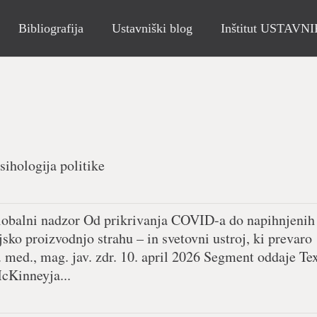
Bibliografija
Ustavniški blog
Inštitut USTAVN
sihologija politike
 globalni nadzor Od prikrivanja COVID-a do napihnjeni
jsko proizvodnjo strahu – in svetovni ustroj, ki prevaro
. med., mag. jav. zdr. 10. april 2026 Segment oddaje Te
McKinneyja...