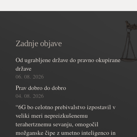
Zadnje objave
Od ugrabljene države do pravno okupirane
države
06. 08. 2026
Prav dobro do dobro
04. 08. 2026
“6G bo celotno prebivalstvo izpostavil v
veliki meri nepreizkušenemu
terahertznemu sevanju, omogočil
možganske čipe z umetno inteligenco in