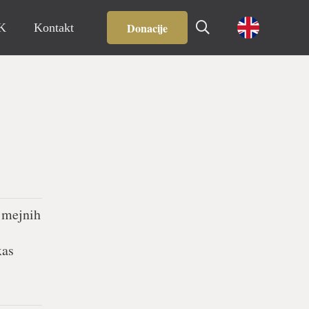
Donacije
IK
Kontakt
h mejnih
xas