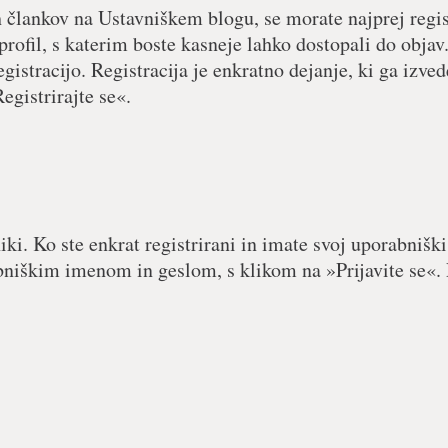
h člankov na Ustavniškem blogu, se morate najprej regist
 profil, s katerim boste kasneje lahko dostopali do objav.
egistracijo. Registracija je enkratno dejanje, ki ga izved
egistrirajte se«.
iki. Ko ste enkrat registrirani in imate svoj uporabniški
abniškim imenom in geslom, s klikom na »Prijavite se«. 