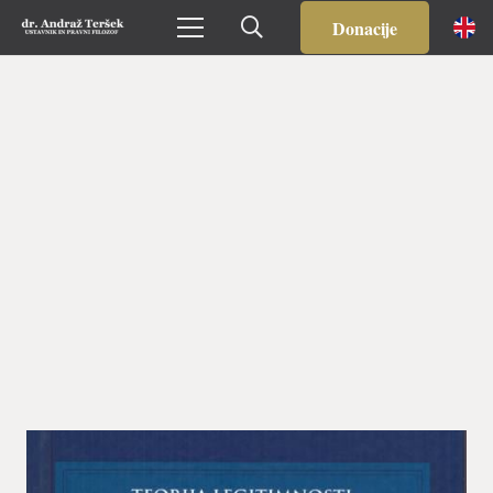
Prijavljeni ste na Ustavniški blog. Odjavite se
TUKAJ
.
Donacije