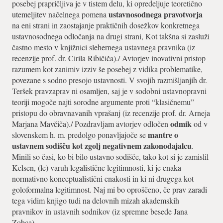
posebej prapričljiva je v tistem delu, ki opredeljuje teoretično
ustavnosodnega pravotvorja
utemeljitev načelnega pomena
na eni strani in zaostajanje praktičnih dosežkov konkretnega
ustavnosodnega odločanja na drugi strani, Kot takšna si zasluži
častno mesto v knjižnici slehernega ustavnega pravnika (iz
recenzije prof. dr. Cirila Ribičiča)./ Avtorjev inovativni pristop
razumem kot zanimiv izziv še posebej z vidika problematike,
povezane s sodno presojo ustavnosti. V svojih razmišljanjih dr.
Teršek pravzaprav ni osamljen, saj je v sodobni ustavnopravni
teoriji mogoče najti sorodne argumente proti “klasičnemu”
pristopu do obravnavanih vprašanj (iz recenzije prof. dr. Arneja
odmik
Marjana Mavčiča)./ Pozdravljam avtorjev odločen
od v
mantre o
slovenskem h. m. predolgo ponavljajoče se
ustavnem sodišču kot zgolj negativnem zakonodajalcu
.
Minili so časi, ko bi bilo ustavno sodišče, tako kot si je zamislil
Kelsen, (le) varuh legalistične legitimnosti, ki je enaka
normativno konceptualistični enakosti in ki ni drugega kot
goloformalna legitimnost. Naj mi bo oproščeno, če prav zaradi
tega vidim knjigo tudi na delovnih mizah akademskih
pravnikov in ustavnih sodnikov (iz spremne besede Jana
Zobca).