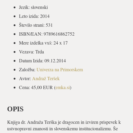
Jezik:
slovenski
Leto izida:
2014
Število strani:
531
ISBN/EAN:
9789616862752
Mere izdelka vxš:
24 x 17
Vezava:
Trda
Datum Izida:
09.12.2014
Založba:
Univerza na Primorskem
Avtor:
Andraž Teršek
Cena: 45,00 EUR (
emka.si
)
OPIS
Knjiga dr. Andraža Terška je dragocen in izviren prispevek k
ustvnopravni znanosti in slovenskemu institucionalizmu. Še