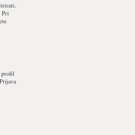
rirati.
 Pri
ete
 profil
Prijava