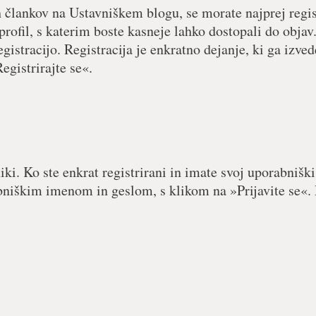
h člankov na Ustavniškem blogu, se morate najprej regist
 profil, s katerim boste kasneje lahko dostopali do objav.
egistracijo. Registracija je enkratno dejanje, ki ga izved
egistrirajte se«.
iki. Ko ste enkrat registrirani in imate svoj uporabniški
abniškim imenom in geslom, s klikom na »Prijavite se«. 