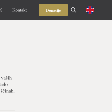
Donacije
IK
Kontakt
 vaših
delo
iščinah.