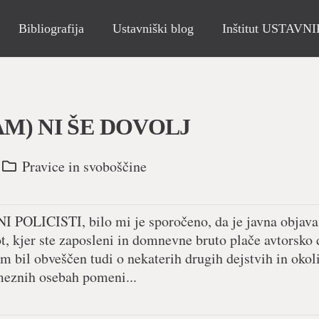
Bibliografija
Ustavniški blog
Inštitut USTAVN
AM) NI ŠE DOVOLJ
Pravice in svoboščine
CISTI, bilo mi je sporočeno, da je javna objava
t, kjer ste zaposleni in domnevne bruto plače avtorsko 
m bil obveščen tudi o nekaterih drugih dejstvih in okol
meznih osebah pomeni...