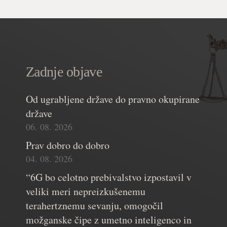
Zadnje objave
Od ugrabljene države do pravno okupirane
države
06. 08. 2026
Prav dobro do dobro
04. 08. 2026
“6G bo celotno prebivalstvo izpostavil v
veliki meri nepreizkušenemu
terahertznemu sevanju, omogočil
možganske čipe z umetno inteligenco in