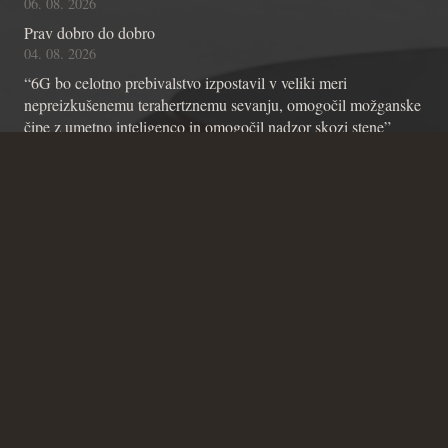
06. 08. 2026
Prav dobro do dobro
04. 08. 2026
“6G bo celotno prebivalstvo izpostavil v veliki meri
nepreizkušenemu terahertznemu sevanju, omogočil možganske
čipe z umetno inteligenco in omogočil nadzor skozi stene”
01. 08. 2026
Kontakt
Andraž Teršek
Članstvo v inštitutu
Vsebinske zadeve Inštituta
Zadeve glede Ustavniškega bloga
SICRIS