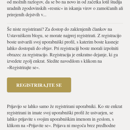
od možnih razlogov, da se bo na novo in od začetka lotil študija
uradnih zgodovinskih »resnic« in iskanja virov o zamolčanih ali
prirejenih dejstvih v...
Še niste registrirani? Za dostop do zaklenjenih člankov na
Ustavniškem blogu, se morate najprej registrirati. Z registracijo
boste ustvarili svoj uporabniški profil, s katerim boste kasneje
lahko dostopali do objav. Pri registraciji boste morali izpolniti
obrazec za registracijo. Registracija je enkratno dejanje, ki ga
izvedete zgolj enkrat. Sledite navodilom s klikom na
»Registrirajte se«.
REGISTRIRAJTE SE
Prijavijo se lahko samo že registrirani uporabniki. Ko ste enkrat
registrirani in imate svoj uporabniški profil že ustvarjen, se
lahko prijavite s svojim uporabniškim imenom in geslom, s
klikom na »Prijavite se«. Prijava ni mogoča brez predhodne