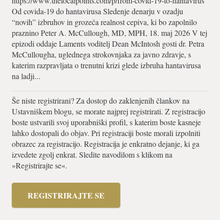
https://www.thefocalpoints.com/p/from-covid-19-to-hantavirus
Od covida-19 do hantavirusa Sledenje denarju v ozadju
“novih” izbruhov in grozeča realnost cepiva, ki bo zapolnilo
praznino Peter A. McCullough, MD, MPH, 18. maj 2026 V tej
epizodi oddaje Laments voditelj Dean McIntosh gosti dr. Petra
McCullougha, uglednega strokovnjaka za javno zdravje, s
katerim razpravljata o trenutni krizi glede izbruha hantavirusa
na ladji...
Še niste registrirani? Za dostop do zaklenjenih člankov na
Ustavniškem blogu, se morate najprej registrirati. Z registracijo
boste ustvarili svoj uporabniški profil, s katerim boste kasneje
lahko dostopali do objav. Pri registraciji boste morali izpolniti
obrazec za registracijo. Registracija je enkratno dejanje, ki ga
izvedete zgolj enkrat. Sledite navodilom s klikom na
»Registrirajte se«.
REGISTRIRAJTE SE