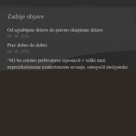
Zadnje objave
Od ugrabljene države do pravno okupirane države
06. 08. 2026
Prav dobro do dobro
04. 08. 2026
“6G bo celotno prebivalstvo izpostavil v veliki meri
nepreizkušenemu terahertznemu sevanju, omogočil možganske
čipe z umetno inteligenco in omogočil nadzor skozi stene”
01. 08. 2026
Kontakt
Andraž Teršek
Članstvo v inštitutu
Vsebinske zadeve Inštituta